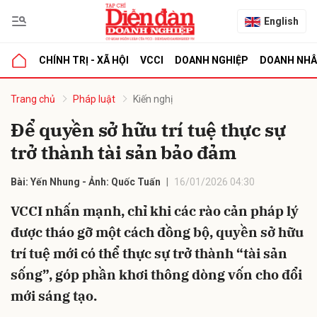
English
CHÍNH TRỊ - XÃ HỘI
VCCI
DOANH NGHIỆP
DOANH NH
bình luận
Trang chủ
Pháp luật
Kiến nghị
Để quyền sở hữu trí tuệ thực sự
trở thành tài sản bảo đảm
Bài: Yến Nhung - Ảnh: Quốc Tuấn
16/01/2026 04:30
VCCI nhấn mạnh, chỉ khi các rào cản pháp lý
được tháo gỡ một cách đồng bộ, quyền sở hữu
Hủy
G
trí tuệ mới có thể thực sự trở thành “tài sản
sống”, góp phần khơi thông dòng vốn cho đổi
mới sáng tạo.