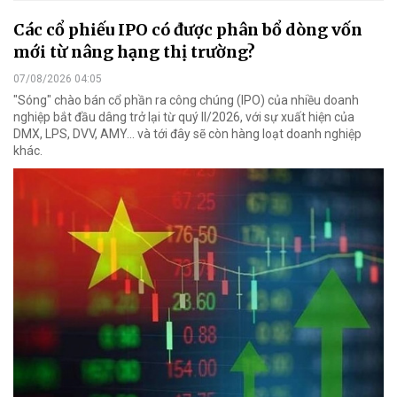
Các cổ phiếu IPO có được phân bổ dòng vốn
mới từ nâng hạng thị trường?
07/08/2026 04:05
"Sóng" chào bán cổ phần ra công chúng (IPO) của nhiều doanh
nghiệp bắt đầu dâng trở lại từ quý II/2026, với sự xuất hiện của
DMX, LPS, DVV, AMY... và tới đây sẽ còn hàng loạt doanh nghiệp
khác.