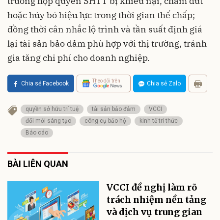
trường hợp quyền SHTT bị khiếu nại, chấm dứt
hoặc hủy bỏ hiệu lực trong thời gian thế chấp;
đồng thời cân nhắc lộ trình và tần suất định giá
lại tài sản bảo đảm phù hợp với thị trường, tránh
gia tăng chi phí cho doanh nghiệp.
Theo dõi trên
Chia sẻ Facebook
Chia sẻ Zalo
quyền sở hữu trí tuệ
tài sản bảo đảm
VCCI
đổi mới sáng tạo
công cụ bảo hộ
kinh tế tri thức
Báo cáo
BÀI LIÊN QUAN
VCCI đề nghị làm rõ
trách nhiệm nền tảng
và dịch vụ trung gian