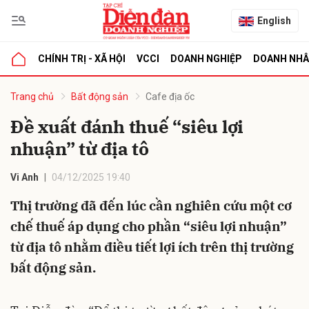
English
CHÍNH TRỊ - XÃ HỘI
VCCI
DOANH NGHIỆP
DOANH NH
bình luận
Trang chủ
Bất động sản
Cafe địa ốc
Đề xuất đánh thuế “siêu lợi
nhuận” từ địa tô
Vi Anh
04/12/2025 19:40
Thị trường đã đến lúc cần nghiên cứu một cơ
chế thuế áp dụng cho phần “siêu lợi nhuận”
Hủy
G
từ địa tô nhằm điều tiết lợi ích trên thị trường
bất động sản.