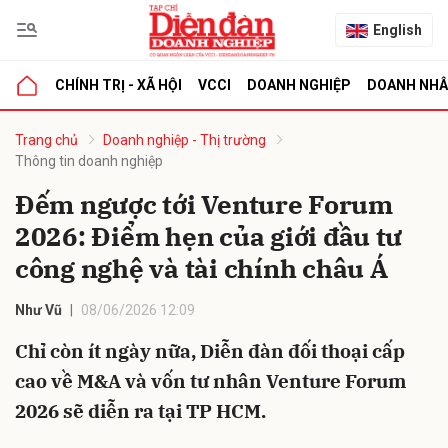
English
CHÍNH TRỊ - XÃ HỘI
VCCI
DOANH NGHIỆP
DOANH NH
bình luận
Trang chủ
Doanh nghiệp - Thị trường
Thông tin doanh nghiệp
Đếm ngược tới Venture Forum
2026: Điểm hẹn của giới đầu tư
công nghệ và tài chính châu Á
Như Vũ
08/06/2026 12:09
Hủy
G
Chỉ còn ít ngày nữa, Diễn đàn đối thoại cấp
cao về M&A và vốn tư nhân Venture Forum
2026 sẽ diễn ra tại TP HCM.