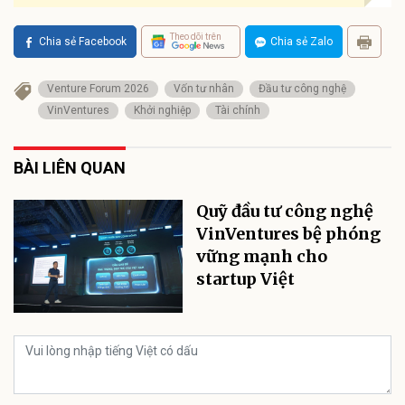
Theo dõi trên
Chia sẻ Facebook
Chia sẻ Zalo
Venture Forum 2026
Vốn tư nhân
Đầu tư công nghệ
VinVentures
Khởi nghiệp
Tài chính
BÀI LIÊN QUAN
Quỹ đầu tư công nghệ
VinVentures bệ phóng
vững mạnh cho
startup Việt