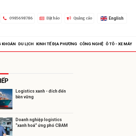
English
0985698786
Đặt báo
Quảng cáo
G KHOÁN
DU LỊCH
KINH TẾ ĐỊA PHƯƠNG
CÔNG NGHỆ
Ô TÔ - XE MÁY
IẾP
Logistics xanh - đích đến
bền vững
ửi
Doanh nghiệp logistics
“xanh hoá” ứng phó CBAM