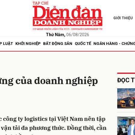
GIỚI THIỆU
bình luận
Thứ Năm,
06/08/2026
P LUẬT
KHỞI NGHIỆP
BẤT ĐỘNG SẢN
QUỐC TẾ
NGÂN HÀNG - CHỨN
ững của doanh nghiệp
ĐỌC T
Hủy
G
công ty logistics tại Việt Nam nên tập
 vận tải đa phương thức. Đồng thời, cần