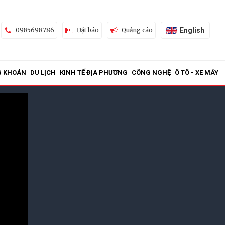
English
0985698786
Đặt báo
Quảng cáo
G KHOÁN
DU LỊCH
KINH TẾ ĐỊA PHƯƠNG
CÔNG NGHỆ
Ô TÔ - XE MÁY