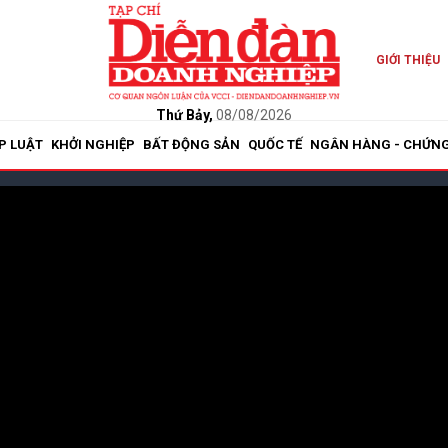
GIỚI THIỆU
Thứ Bảy,
08/08/2026
P LUẬT
KHỞI NGHIỆP
BẤT ĐỘNG SẢN
QUỐC TẾ
NGÂN HÀNG - CHỨN