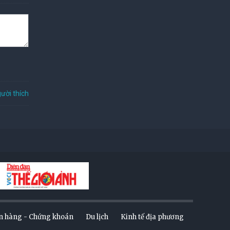
ười thích
n hàng - Chứng khoán
Du lịch
Kinh tế địa phương