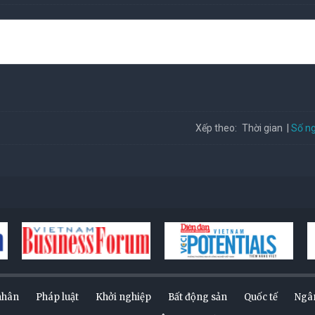
Số ng
Xếp theo:
Thời gian
nhân
Pháp luật
Khởi nghiệp
Bất động sản
Quốc tế
Ngâ