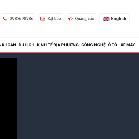
English
0985698786
Đặt báo
Quảng cáo
G KHOÁN
DU LỊCH
KINH TẾ ĐỊA PHƯƠNG
CÔNG NGHỆ
Ô TÔ - XE MÁY