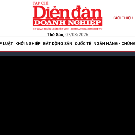
GIỚI THIỆU
Thứ Sáu,
07/08/2026
P LUẬT
KHỞI NGHIỆP
BẤT ĐỘNG SẢN
QUỐC TẾ
NGÂN HÀNG - CHỨN