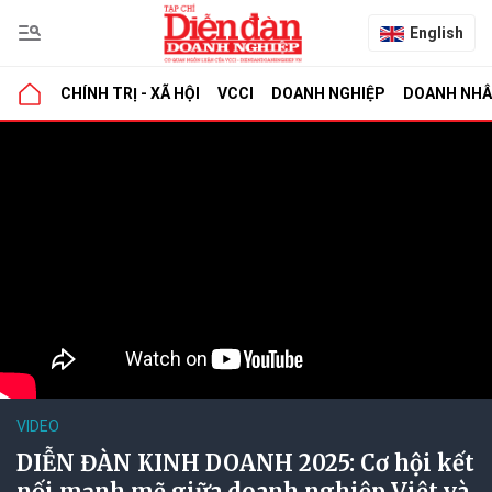
English
CHÍNH TRỊ - XÃ HỘI
VCCI
DOANH NGHIỆP
DOANH NH
VIDEO
DIỄN ĐÀN KINH DOANH 2025: Cơ hội kết
nối mạnh mẽ giữa doanh nghiệp Việt và