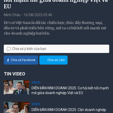
EU
Minh Châu - 16/08/2025 05:46
EU coi Việt Nam là đối tác chiến lược, thúc đẩy thương mại,
đầu tư và phát triển bền vững, mở ra cơ hội kết nối mạnh mẽ
cho doanh nghiệp hai bên.
Chia sẻ ý kiến của bạn
Chia sẻ Facebook
Chia sẻ Zalo
TIN VIDEO
VIDEO
DIỄN ĐÀN KINH DOANH 2025: Cơ hội kết nối mạnh
mẽ giữa doanh nghiệp Việt và EU
VIDEO
DIỄN ĐÀN KINH DOANH 2025: Cần doanh nghiệp