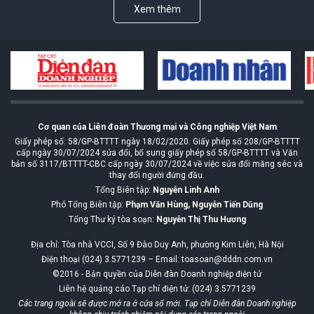
Xem thêm
Cơ quan của Liên đoàn Thương mại và Công nghiệp Việt Nam
Giấy phép số: 58/GP-BTTTT ngày 18/02/2020. Giấy phép số 208/GP-BTTTT
cấp ngày 30/07/2024 sửa đổi, bổ sung giấy phép số 58/GP-BTTTT và Văn
bản số 3117/BTTTT-CBC cấp ngày 30/07/2024 về việc sửa đổi măng séc và
thay đổi người đứng đầu.
Tổng Biên tập:
Nguyễn Linh Anh
Phó Tổng Biên tập:
Phạm Văn Hùng, Nguyễn Tiến Dũng
Tổng Thư ký tòa soạn:
Nguyễn Thị Thu Hương
Địa chỉ: Tòa nhà VCCI, Số 9 Đào Duy Anh, phường Kim Liên, Hà Nội
Điện thoại (024) 3.5771239 – Email: toasoan@dddn.com.vn
©2016 - Bản quyền của Diễn đàn Doanh nghiệp điện tử
Liên hệ quảng cáo Tạp chí điện tử: (024) 3.5771239
Các trang ngoài sẽ được mở ra ở cửa sổ mới. Tạp chí Diễn đàn Doanh nghiệp