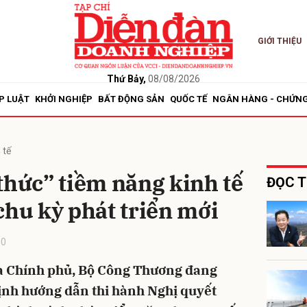
GIỚI THIỆU
bình luận
Thứ Bảy,
08/08/2026
P LUẬT
KHỞI NGHIỆP
BẤT ĐỘNG SẢN
QUỐC TẾ
NGÂN HÀNG - CHỨN
 tế
thức” tiềm năng kinh tế
ĐỌC T
chu kỳ phát triển mới
Hủy
G
00
ủa Chính phủ, Bộ Công Thương đang
ịnh hướng dẫn thi hành Nghị quyết