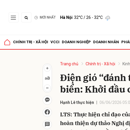
Hà Nội
32°C
/ 26 - 32°C
MỚI NHẤT
Gửi 
CHÍNH TRỊ - XÃ HỘI
VCCI
DOANH NGHIỆP
DOANH NHÂN
PHÁ
Trang chủ
Chính trị - Xã hội
Kinh
Điện gió “đánh 
biển: Khởi đầu 
Hạnh Lê thực hiện
06/06/2026 05:
LTS: Thực hiện chỉ đạo c
hoàn thiện dự thảo Nghị đ