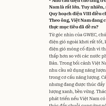
- Nhu cầu điện cho tăng trư
Nam là rất lớn. Tuy nhiên, 
Quy hoạch điện VIII điều c
Theo ông, Việt Nam đang c
thực mục tiêu đã đề ra?
Từ góc nhìn của GWEC, chú
điện gió ngoài khơi rất tốt
điện gió móng cố định vì th
thấp hơn so với các nước 
Bản. Trong bối cảnh Việt N
nhu cầu sử dụng năng lượng
trong cơ cấu năng lượng. Cá
nhưng đang được thúc đẩy b
lượng xanh, bền vững. Thác
phát triển nếu Việt Nam có 
thúc đẩy chuỗi cung ứng nộ