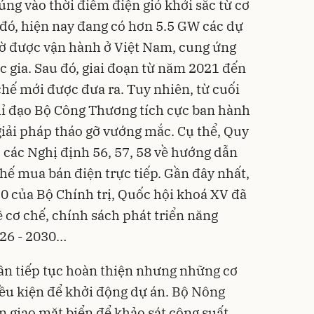
g vào thời điểm điện gió khởi sắc từ cơ
đó, hiện nay đang có hơn 5.5 GW các dự
 bờ được vận hành ở Việt Nam, cung ứng
c gia. Sau đó, giai đoạn từ năm 2021 đến
hế mới được đưa ra. Tuy nhiên, từ cuối
ỉ đạo Bộ Công Thương tích cực ban hành
giải pháp tháo gỡ vướng mắc. Cụ thể, Quy
 các Nghị định 56, 57, 58 về hướng dẫn
chế mua bán điện trực tiếp. Gần đây nhất,
70 của Bộ Chính trị, Quốc hội khoá XV đã
 cơ chế, chính sách phát triển năng
026 - 2030…
ần tiếp tục hoàn thiện nhưng những cơ
iều kiện để khởi động dự án. Bộ Nông
n giao mặt biển để khảo sát công suất