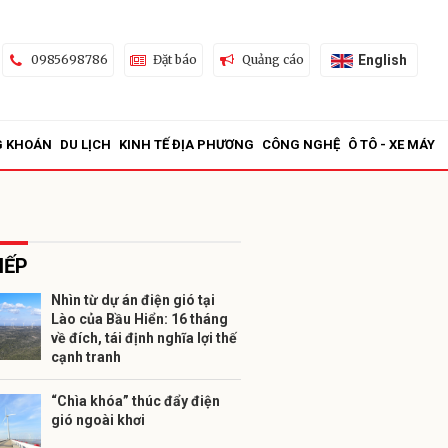
English
0985698786
Đặt báo
Quảng cáo
G KHOÁN
DU LỊCH
KINH TẾ ĐỊA PHƯƠNG
CÔNG NGHỆ
Ô TÔ - XE MÁY
IẾP
Nhìn từ dự án điện gió tại
Lào của Bầu Hiển: 16 tháng
ửi
về đích, tái định nghĩa lợi thế
cạnh tranh
“Chìa khóa” thúc đẩy điện
gió ngoài khơi