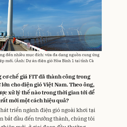
ướng đến nhiều mục đích: vừa đa dạng nguồn cung ứng
p mới. (Ảnh: Dự án điện gió Hòa Bình 1 tại tỉnh Cà
 cơ chế giá FIT đã thành công trong
 lớn cho điện gió Việt Nam. Theo ông,
ợc xử lý thế nào trong thời gian tới để
c rất mới một cách hiệu quả?
át triển ngành điện gió ngoài khơi tại
ạn bắt đầu đến trưởng thành, chúng tôi
ghiệp mới, ở giai đoạn đầu thường