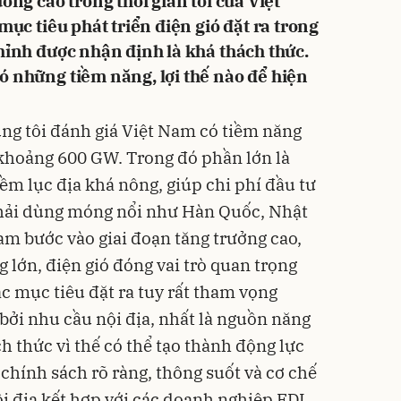
ởng cao trong thời gian tới của Việt
mục tiêu phát triển điện gió đặt ra trong
hỉnh được nhận định là khá thách thức.
ó những tiềm năng, lợi thế nào để hiện
ng tôi đánh giá Việt Nam có tiềm năng
, khoảng 600 GW. Trong đó phần lớn là
ềm lục địa khá nông, giúp chi phí đầu tư
phải dùng móng nổi như Hàn Quốc, Nhật
am bước vào giai đoạn tăng trưởng cao,
 lớn, điện gió đóng vai trò quan trọng
c mục tiêu đặt ra tuy rất tham vọng
ởi nhu cầu nội địa, nhất là nguồn năng
h thức vì thế có thể tạo thành động lực
chính sách rõ ràng, thông suốt và cơ chế
i địa kết hợp với các doanh nghiệp FDI.