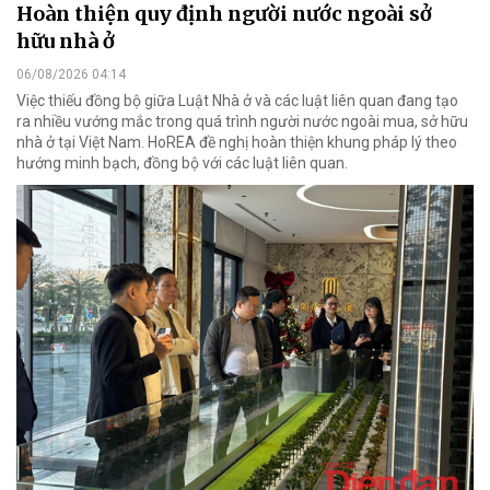
Hoàn thiện quy định người nước ngoài sở
hữu nhà ở
06/08/2026 04:14
Việc thiếu đồng bộ giữa Luật Nhà ở và các luật liên quan đang tạo
ra nhiều vướng mắc trong quá trình người nước ngoài mua, sở hữu
nhà ở tại Việt Nam. HoREA đề nghị hoàn thiện khung pháp lý theo
hướng minh bạch, đồng bộ với các luật liên quan.