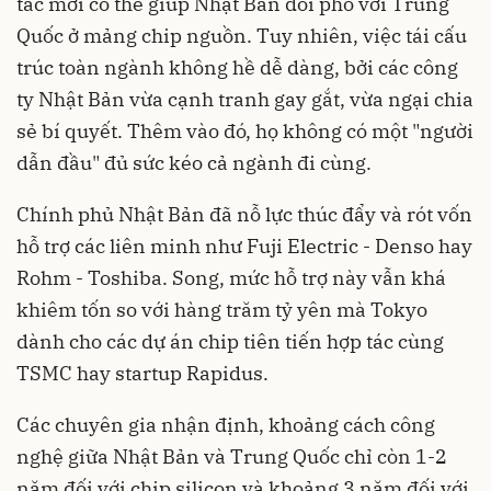
tác mới có thể giúp Nhật Bản đối phó với Trung
Quốc ở mảng chip nguồn. Tuy nhiên, việc tái cấu
trúc toàn ngành không hề dễ dàng, bởi các công
ty Nhật Bản vừa cạnh tranh gay gắt, vừa ngại chia
sẻ bí quyết. Thêm vào đó, họ không có một "người
dẫn đầu" đủ sức kéo cả ngành đi cùng.
Chính phủ Nhật Bản đã nỗ lực thúc đẩy và rót vốn
hỗ trợ các liên minh như Fuji Electric - Denso hay
Rohm - Toshiba. Song, mức hỗ trợ này vẫn khá
khiêm tốn so với hàng trăm tỷ yên mà Tokyo
dành cho các dự án chip tiên tiến hợp tác cùng
TSMC hay startup Rapidus.
Các chuyên gia nhận định, khoảng cách công
nghệ giữa Nhật Bản và Trung Quốc chỉ còn 1-2
năm đối với chip silicon và khoảng 3 năm đối với