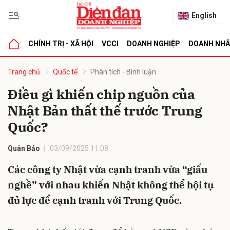
English
CHÍNH TRỊ - XÃ HỘI
VCCI
DOANH NGHIỆP
DOANH NH
bình luận
Trang chủ
Quốc tế
Phân tích - Bình luận
Điều gì khiến chip nguồn của
Nhật Bản thất thế trước Trung
Quốc?
Quân Bảo
03/09/2025 11:08
Các công ty Nhật vừa cạnh tranh vừa “giấu
Hủy
G
nghề” với nhau khiến Nhật không thể hội tụ
đủ lực để cạnh tranh với Trung Quốc.