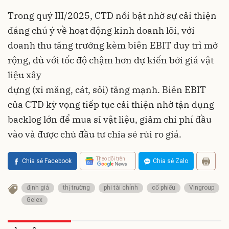
Trong quý III/2025, CTD nổi bật nhờ sự cải thiện
đáng chú ý về hoạt động kinh doanh lõi, với
doanh thu tăng trưởng kèm biên EBIT duy trì mở
rộng, dù với tốc độ chậm hơn dự kiến bởi giá vật
liệu xây
dựng (xi măng, cát, sỏi) tăng mạnh. Biên EBIT
của CTD kỳ vọng tiếp tục cải thiện nhờ tận dụng
backlog lớn để mua sỉ vật liệu, giảm chi phí đầu
vào và được chủ đầu tư chia sẻ rủi ro giá.
Theo dõi trên
Chia sẻ Facebook
Chia sẻ Zalo
định giá
thị trường
phi tài chính
cổ phiếu
Vingroup
Gelex