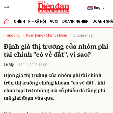
English
CHÍNH TRỊ - XÃ HỘI
VCCI
DOANH NGHIỆP
DOANH NH
bình luận
Trang chủ
Ngân hàng - Chứng khoán
Chứng khoán
Định giá thị trường của nhóm phi
tài chính "có vẻ đắt", vì sao?
Lê Mỹ
15/11/2025 16:00
Định giá thị trường của nhóm phi tài chính
trên thị trường chứng khoán "có vẻ đắt", khi
Hủy
G
chưa loại trừ những mã cổ phiếu đã tăng phi
mã giai đoạn vừa qua.