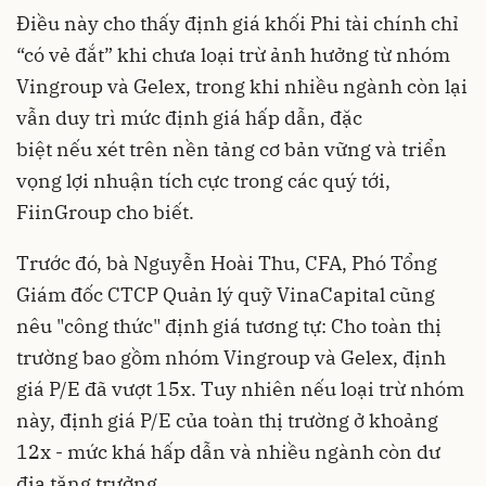
Điều này cho thấy định giá khối Phi tài chính chỉ
“có vẻ đắt” khi chưa loại trừ ảnh hưởng từ nhóm
Vingroup và Gelex, trong khi nhiều ngành còn lại
vẫn duy trì mức định giá hấp dẫn, đặc
biệt nếu xét trên nền tảng cơ bản vững và triển
vọng lợi nhuận tích cực trong các quý tới,
FiinGroup cho biết.
Trước đó, bà Nguyễn Hoài Thu, CFA, Phó Tổng
Giám đốc CTCP Quản lý quỹ VinaCapital cũng
nêu "công thức" định giá tương tự: Cho toàn thị
trường bao gồm nhóm Vingroup và Gelex, định
giá P/E đã vượt 15x. Tuy nhiên nếu loại trừ nhóm
này, định giá P/E của toàn thị trường ở khoảng
12x - mức khá hấp dẫn và nhiều ngành còn dư
địa tăng trưởng.