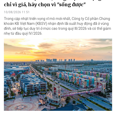
chỉ vì giá, hãy chọn vì "sống được"
10/08/2026 11:51
Trong cập nhật triển vọng vĩ mô mới nhất, Công ty Cổ phần Chứng
khoán KB Việt Nam (KBSV) nhận định lãi suất huy động đã ở vùng
đỉnh, sẽ tiếp tục duy trì ở mức cao trong quý III/2026 và có thể giảm
nhẹ từ đầu quý IV/2026.