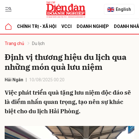
English
CHÍNH TRỊ - XÃ HỘI
VCCI
DOANH NGHIỆP
DOANH NH
bình luận
Trang chủ
Du lịch
Định vị thương hiệu du lịch qua
những món quà lưu niệm
Hải Ngân
10/08/2025 00:20
Việc phát triển quà tặng lưu niệm độc đáo sẽ
là điểm nhấn quan trọng, tạo nên sự khác
Hủy
G
biệt cho du lịch Hải Phòng.