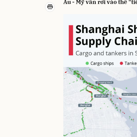
Âu - Mỹ vẫn rơi vào thế "ti