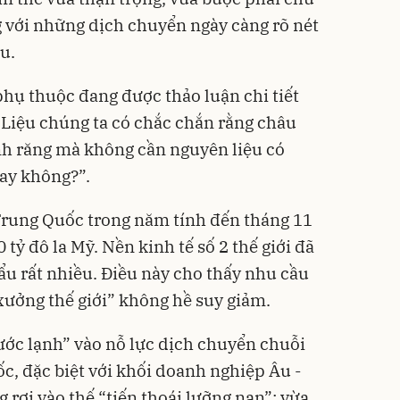
g với những dịch chuyển ngày càng rõ nét
u.
phụ thuộc đang được thảo luận chi tiết
. Liệu chúng ta có chắc chắn rằng châu
nh răng mà không cần nguyên liệu có
ay không?”.
rung Quốc trong năm tính đến tháng 11
tỷ đô la Mỹ. Nền kinh tế số 2 thế giới đã
u rất nhiều. Điều này cho thấy nhu cầu
xưởng thế giới” không hề suy giảm.
ước lạnh” vào nỗ lực dịch chuyển chuỗi
c, đặc biệt với khối doanh nghiệp Âu -
 rơi vào thế “tiến thoái lưỡng nan”: vừa