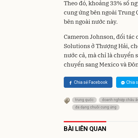
Theo đó, khoảng 33% số ng
cung ứng bên ngoài Trung Q
bên ngoài nước này.
Cameron Johnson, đối tác c
Solutions ở Thượng Hải, ch
nước cả, mà chỉ là chuyển 
chuyển sang Mexico và Đô
Chia sẻ Facebook
Chia s
trung quốc
doanh nghiệp châu â
đa dạng chuỗi cung ứng
BÀI LIÊN QUAN