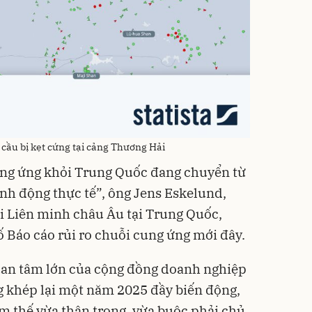
cầu bị kẹt cứng tại cảng Thương Hải
ung ứng khỏi Trung Quốc đang chuyển từ
ành động thực tế”, ông Jens Eskelund,
 Liên minh châu Âu tại Trung Quốc,
ố Báo cáo rủi ro chuỗi cung ứng mới đây.
quan tâm lớn của cộng đồng doanh nghiệp
ng khép lại một năm 2025 đầy biến động,
m thế vừa thận trọng, vừa buộc phải chủ