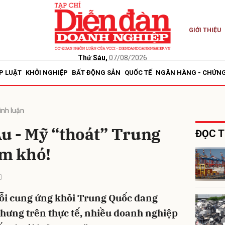
GIỚI THIỆU
bình luận
Thứ Sáu,
07/08/2026
P LUẬT
KHỞI NGHIỆP
BẤT ĐỘNG SẢN
QUỐC TẾ
NGÂN HÀNG - CHỨN
ình luận
u - Mỹ “thoát” Trung
ĐỌC T
àm khó!
Hủy
G
0
ỗi cung ứng khỏi Trung Quốc đang
hưng trên thực tế, nhiều doanh nghiệp