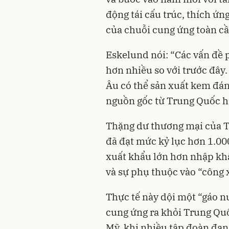
động tái cấu trúc, thích ứn
của chuỗi cung ứng toàn cầ
Eskelund nói: “Các vấn đề 
hơn nhiều so với trước đây
Âu có thể sản xuất kem đá
nguồn gốc từ Trung Quốc h
Thặng dư thương mại của T
đã đạt mức kỷ lục hơn 1.000 
xuất khẩu lớn hơn nhập khẩ
và sự phụ thuộc vào “công 
Thực tế này dội một “gáo n
cung ứng ra khỏi Trung Quố
Mỹ, khi nhiều tập đoàn đang