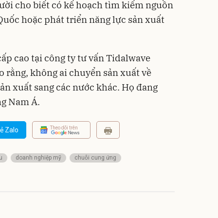
ười cho biết có kế hoạch tìm kiếm nguồn
uốc hoặc phát triển năng lực sản xuất
ấp cao tại công ty tư vấn Tidalwave
o rằng, không ai chuyển sản xuất về
sản xuất sang các nước khác. Họ đang
ng Nam Á.
Theo dõi trên
ẻ Zalo
u
doanh nghiệp mỹ
chuỗi cung ứng