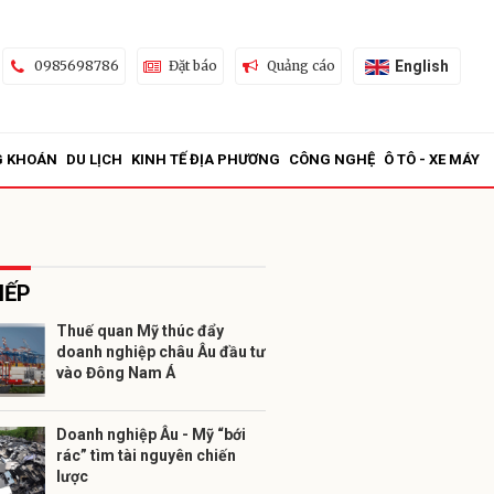
English
0985698786
Đặt báo
Quảng cáo
G KHOÁN
DU LỊCH
KINH TẾ ĐỊA PHƯƠNG
CÔNG NGHỆ
Ô TÔ - XE MÁY
IẾP
Thuế quan Mỹ thúc đẩy
doanh nghiệp châu Âu đầu tư
ửi
vào Đông Nam Á
Doanh nghiệp Âu - Mỹ “bới
rác” tìm tài nguyên chiến
lược