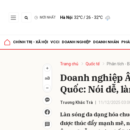
Hà Nội
32°C
/ 26 - 32°C
MỚI NHẤT
Gửi 
CHÍNH TRỊ - XÃ HỘI
VCCI
DOANH NGHIỆP
DOANH NHÂN
PHÁ
Trang chủ
Quốc tế
Phân tích - B
Doanh nghiệp Â
Quốc: Nói dễ, l
Trương Khắc Trà
11/12/2025 03:0
Làn sóng đa dạng hóa chu
được thúc đẩy mạnh mẽ, n