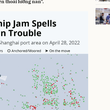
ến thoái lưỡng nan".