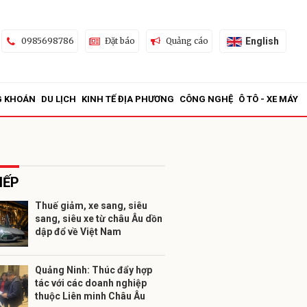
English
0985698786
Đặt báo
Quảng cáo
G KHOÁN
DU LỊCH
KINH TẾ ĐỊA PHƯƠNG
CÔNG NGHỆ
Ô TÔ - XE MÁY
IẾP
Thuế giảm, xe sang, siêu
sang, siêu xe từ châu Âu dồn
ửi
dập đổ về Việt Nam
Quảng Ninh: Thúc đẩy hợp
tác với các doanh nghiệp
thuộc Liên minh Châu Âu