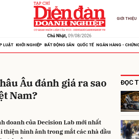
GIỚI THIỆU
bình luận
Chủ Nhật,
09/08/2026
P LUẬT
KHỞI NGHIỆP
BẤT ĐỘNG SẢN
QUỐC TẾ
NGÂN HÀNG - CHỨN
hâu Âu đánh giá ra sao
ĐỌC T
iệt Nam?
Hủy
G
inh doanh của Decision Lab mới nhất
i thiện hình ảnh trong mắt các nhà đầu