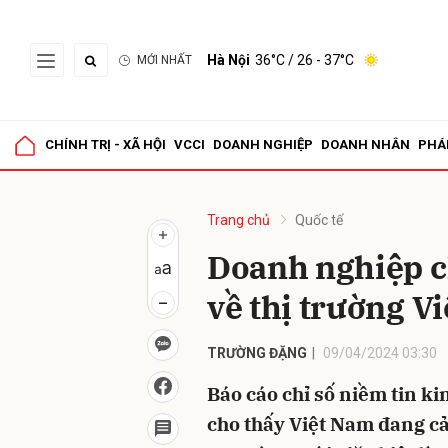
Hà Nội
36°C
/ 26 - 37°C
MỚI NHẤT
Gửi 
CHÍNH TRỊ - XÃ HỘI
VCCI
DOANH NGHIỆP
DOANH NHÂN
PHÁ
Trang chủ
Quốc tế
Doanh nghiệp c
về thị trường V
TRƯỜNG ĐẶNG
09/04/2024 03:30
Báo cáo chỉ số niềm tin k
cho thấy Việt Nam đang cả