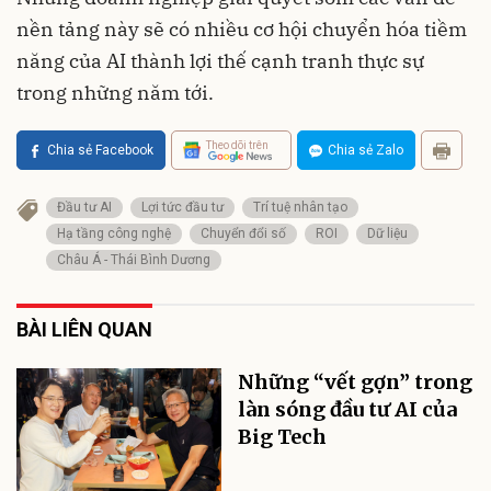
nền tảng này sẽ có nhiều cơ hội chuyển hóa tiềm
năng của AI thành lợi thế cạnh tranh thực sự
trong những năm tới.
Theo dõi trên
Chia sẻ Facebook
Chia sẻ Zalo
Đầu tư AI
Lợi tức đầu tư
Trí tuệ nhân tạo
Hạ tầng công nghệ
Chuyển đổi số
ROI
Dữ liệu
Châu Á - Thái Bình Dương
BÀI LIÊN QUAN
Những “vết gợn” trong
làn sóng đầu tư AI của
Big Tech