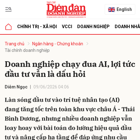
English
CHÍNH TRỊ - XÃ HỘI
VCCI
DOANH NGHIỆP
DOANH NH
bình luận
Trang chủ
Ngân hàng - Chứng khoán
Tài chính doanh nghiệp
Doanh nghiệp chạy đua AI, lợi tức
đầu tư vẫn là dấu hỏi
Diễm Ngọc
09/06/2026 04:06
Làn sóng đầu tư vào trí tuệ nhân tạo (AI)
Hủy
G
đang tăng tốc trên toàn khu vực châu Á - Thái
Bình Dương, nhưng nhiều doanh nghiệp vẫn
loay hoay với bài toán đo lường hiệu quả đầu
tư và nâng cấp hạ tầng để đáp ứng nhu cầu