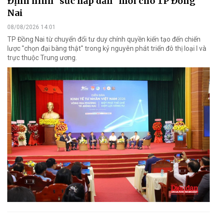
Định hình "sức hấp dẫn" mới cho TP Đồng
Nai
08/08/2026 14:01
TP Đồng Nai từ chuyển đổi tư duy chính quyền kiến tạo đến chiến
lược "chọn đại bàng thật" trong kỷ nguyên phát triển đô thị loại I và
trực thuộc Trung ương.