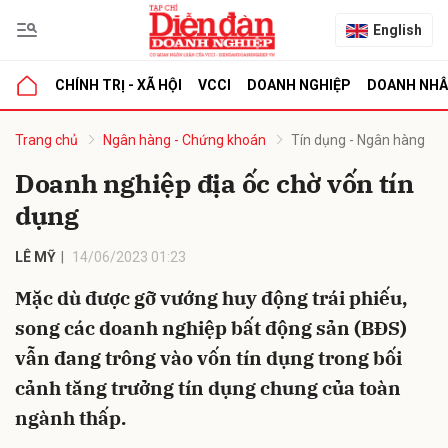
English
CHÍNH TRỊ - XÃ HỘI
VCCI
DOANH NGHIỆP
DOANH NH
bình luận
Trang chủ
Ngân hàng - Chứng khoán
Tín dụng - Ngân hàng
Doanh nghiệp địa ốc chờ vốn tín
dụng
LÊ MỸ
14/06/2023 01:23
Mặc dù được gỡ vướng huy động trái phiếu,
song các doanh nghiệp bất động sản (BĐS)
Hủy
G
vẫn đang trông vào vốn tín dụng trong bối
cảnh tăng trưởng tín dụng chung của toàn
ngành thấp.