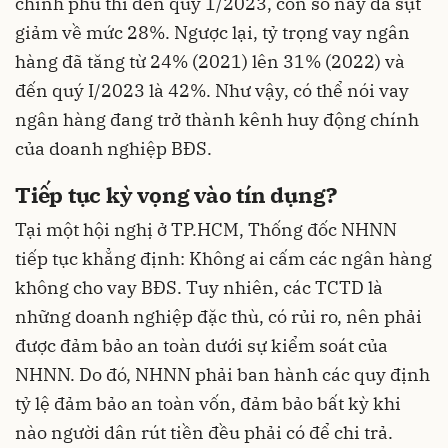
chính phủ thì đến quý 1/2023, con số này đã sụt
giảm về mức 28%. Ngược lại, tỷ trọng vay ngân
hàng đã tăng từ 24% (2021) lên 31% (2022) và
đến quý I/2023 là 42%. Như vậy, có thể nói vay
ngân hàng đang trở thành kênh huy động chính
của doanh nghiệp BĐS.
Tiếp tục kỳ vọng vào tín dụng?
Tại một hội nghị ở TP.HCM, Thống đốc NHNN
tiếp tục khẳng định: Không ai cấm các ngân hàng
không cho vay BĐS. Tuy nhiên, các TCTD là
những doanh nghiệp đặc thù, có rủi ro, nên phải
được đảm bảo an toàn dưới sự kiểm soát của
NHNN. Do đó,
NHNN
phải ban hành các quy định
tỷ lệ đảm bảo an toàn vốn, đảm bảo bất kỳ khi
nào người dân rút tiền đều phải có để chi trả.