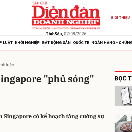
GIỚI THIỆU
bình luận
Thứ Sáu,
07/08/2026
P LUẬT
KHỞI NGHIỆP
BẤT ĐỘNG SẢN
QUỐC TẾ
NGÂN HÀNG - CHỨN
ình luận
ingapore "phủ sóng"
ĐỌC T
Hủy
G
 Singapore có kế hoạch tăng cường sự