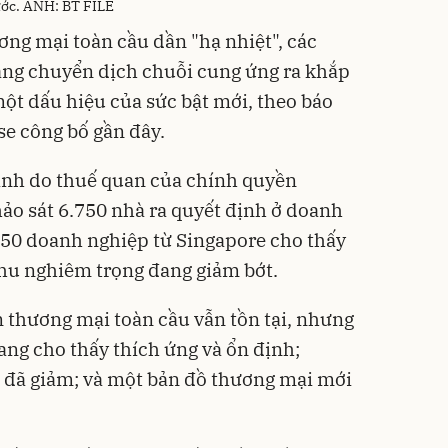
ước. ẢNH: BT FILE
ơng mại toàn cầu dần "hạ nhiệt", các
ng chuyển dịch chuỗi cung ứng ra khắp
t dấu hiệu của sức bật mới, theo báo
e công bố gần đây.
ạnh do thuế quan của chính quyền
ảo sát 6.750 nhà ra quyết định ở doanh
250 doanh nghiệp từ Singapore cho thấy
thu nghiêm trọng đang giảm bớt.
n thương mại toàn cầu vẫn tồn tại, nhưng
ng cho thấy thích ứng và ổn định;
 đã giảm; và một bản đồ thương mại mới