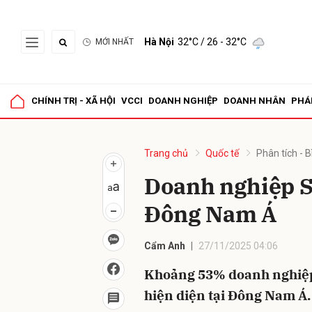
Hà Nội
32°C
/ 26 - 32°C
MỚI NHẤT
Gửi 
CHÍNH TRỊ - XÃ HỘI
VCCI
DOANH NGHIỆP
DOANH NHÂN
PHÁ
Trang chủ
Quốc tế
Phân tích - B
Doanh nghiệp S
Đông Nam Á
Cẩm Anh
27/11/2025 04:06
Khoảng 53% doanh nghiệp
hiện diện tại Đông Nam Á.