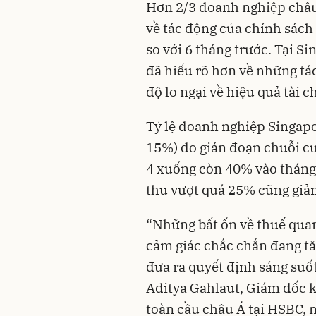
Hơn 2/3 doanh nghiệp châu
về tác động của chính sác
so với 6 tháng trước. Tại 
đã hiểu rõ hơn về những tá
độ lo ngại về hiệu quả tài c
Tỷ lệ doanh nghiệp Singapo
15%) do gián đoạn chuỗi c
4 xuống còn 40% vào tháng 
thu vượt quá 25% cũng gi
“Những bất ổn về thuế qua
cảm giác chắc chắn đang tă
đưa ra quyết định sáng suốt
Aditya Gahlaut, Giám đốc 
toàn cầu châu Á tại HSBC, 