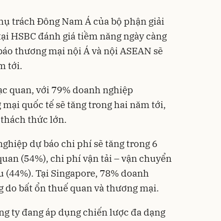
hụ trách Đông Nam Á của bộ phận giải
tại HSBC đánh giá tiềm năng ngày càng
báo thương mại nội Á và nội ASEAN sẽ
 tới.
lạc quan, với 79% doanh nghiệp
mại quốc tế sẽ tăng trong hai năm tới,
 thách thức lớn.
ghiệp dự báo chi phí sẽ tăng trong 6
quan (54%), chi phí vận tải – vận chuyển
ệu (44%). Tại Singapore, 78% doanh
g do bất ổn thuế quan và thương mại.
ông ty đang áp dụng chiến lược đa dạng