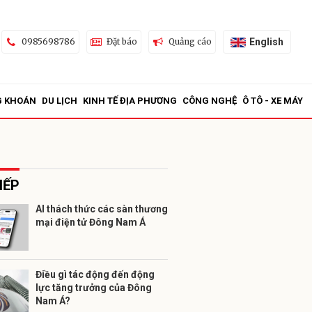
English
0985698786
Đặt báo
Quảng cáo
G KHOÁN
DU LỊCH
KINH TẾ ĐỊA PHƯƠNG
CÔNG NGHỆ
Ô TÔ - XE MÁY
IẾP
AI thách thức các sàn thương
mại điện tử Đông Nam Á
ửi
Điều gì tác động đến động
lực tăng trưởng của Đông
Nam Á?