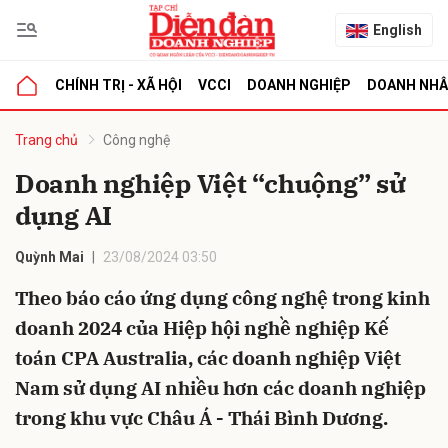
English
CHÍNH TRỊ - XÃ HỘI
VCCI
DOANH NGHIỆP
DOANH NH
bình luận
Trang chủ
Công nghệ
Doanh nghiệp Việt “chuộng” sử
dụng AI
Quỳnh Mai
23/08/2024 03:50
Theo báo cáo ứng dụng công nghệ trong kinh
doanh 2024 của Hiệp hội nghề nghiệp Kế
Hủy
G
toán CPA Australia, các doanh nghiệp Việt
Nam sử dụng AI nhiều hơn các doanh nghiệp
trong khu vực Châu Á - Thái Bình Dương.