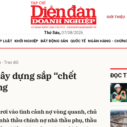
GIỚI THIỆU
bình luận
Thứ Sáu,
07/08/2026
P LUẬT
KHỞI NGHIỆP
BẤT ĐỘNG SẢN
QUỐC TẾ
NGÂN HÀNG - CHỨN
 - Trao đổi
ây dựng sắp “chết
ĐỌC T
ng
Hủy
G
rơi vào tình cảnh nợ vòng quanh, chủ
 nhà thầu chính nợ nhà thầu phụ, thầu