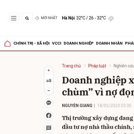
Hà Nội
32°C
/ 26 - 32°C
MỚI NHẤT
Gửi 
CHÍNH TRỊ - XÃ HỘI
VCCI
DOANH NGHIỆP
DOANH NHÂN
PHÁ
Trang chủ
Pháp luật
Nghiên cứu
Doanh nghiệp x
chùm” vì nợ đọ
NGUYỄN GIANG
18/05/2023 03:30
Thị trường xây dựng đang 
đầu tư nợ nhà thầu chính,