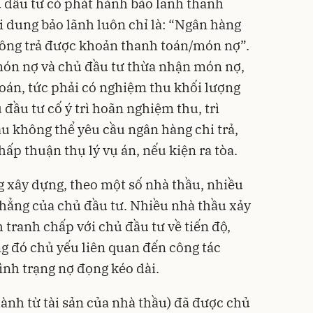
 đầu tư có phát hành bảo lãnh thanh
i dung bảo lãnh luôn chỉ là: “Ngân hàng
không trả được khoản thanh toán/món nợ”.
món nợ và chủ đầu tư thừa nhận món nợ,
toán, tức phải có nghiệm thu khối lượng
 đầu tư cố ý trì hoãn nghiệm thu, trì
ầu không thể yêu cầu ngân hàng chi trả,
ấp thuận thụ lý vụ án, nếu kiện ra tòa.
 xây dựng, theo một số nhà thầu, nhiều
phẳng của chủ đầu tư. Nhiều nhà thầu xảy
 tranh chấp với chủ đầu tư về tiến độ,
ng đó chủ yếu liên quan đến công tác
ình trạng nợ đọng kéo dài.
ành từ tài sản của nhà thầu) đã được chủ