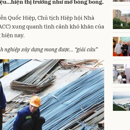
liệu…hiện thị trường như mớ bòng bong.
yễn Quốc Hiệp, Chủ tịch
Hiệp hội Nhà
ACC)
xung quanh tình cảnh khó khăn của
 hiện nay.
nh nghiệp xây dựng mong được… “giải cứu”