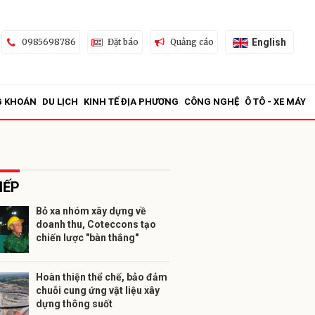
English
0985698786
Đặt báo
Quảng cáo
G KHOÁN
DU LỊCH
KINH TẾ ĐỊA PHƯƠNG
CÔNG NGHỆ
Ô TÔ - XE MÁY
IẾP
Bỏ xa nhóm xây dựng về
doanh thu, Coteccons tạo
ửi
chiến lược "bàn thắng"
Hoàn thiện thể chế, bảo đảm
chuỗi cung ứng vật liệu xây
dựng thông suốt