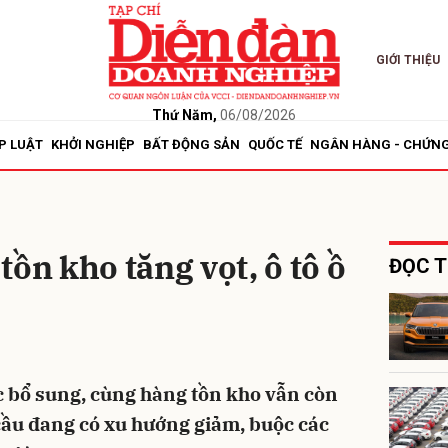
GIỚI THIỆU
bình luận
Thứ Năm,
06/08/2026
P LUẬT
KHỞI NGHIỆP
BẤT ĐỘNG SẢN
QUỐC TẾ
NGÂN HÀNG - CHỨN
ồn kho tăng vọt, ô tô ồ
ĐỌC T
Hủy
G
ợc bổ sung, cùng hàng tồn kho vẫn còn
cầu đang có xu hướng giảm, buộc các