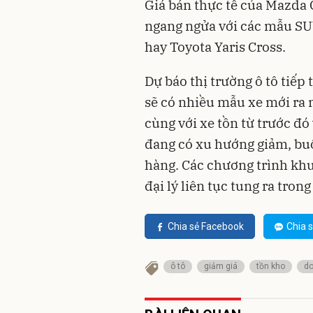
Giá bán thực tế của Mazda 
ngang ngửa với các mẫu SUV
hay Toyota Yaris Cross.
Dự báo thị trường ô tô tiếp
sẽ có nhiều mẫu xe mới ra 
cùng với xe tồn từ trước đó
đang có xu hướng giảm, buộ
hàng. Các chương trình khu
đại lý liên tục tung ra tron
Chia sẻ Facebook
Chia s
ô tô
giảm giá
tồn kho
do