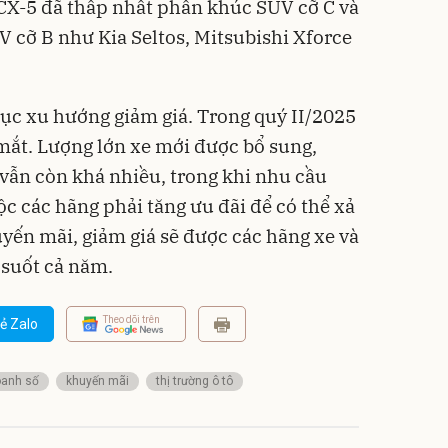
CX-5 đã thấp nhất phân khúc SUV cỡ C và
 cỡ B như Kia Seltos, Mitsubishi Xforce
 tục xu hướng giảm giá. Trong quý II/2025
mắt. Lượng lớn xe mới được bổ sung,
 vẫn còn khá nhiều, trong khi nhu cầu
c các hãng phải tăng ưu đãi để có thể xả
yến mãi, giảm giá sẽ được các hãng xe và
g suốt cả năm.
Theo dõi trên
ẻ Zalo
anh số
khuyến mãi
thị trường ô tô