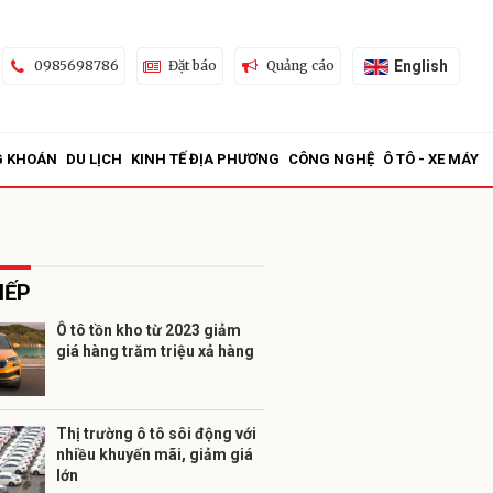
English
0985698786
Đặt báo
Quảng cáo
G KHOÁN
DU LỊCH
KINH TẾ ĐỊA PHƯƠNG
CÔNG NGHỆ
Ô TÔ - XE MÁY
IẾP
Ô tô tồn kho từ 2023 giảm
giá hàng trăm triệu xả hàng
ửi
Thị trường ô tô sôi động với
nhiều khuyến mãi, giảm giá
lớn