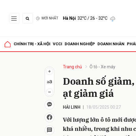
Hà Nội
32°C
/ 26 - 32°C
MỚI NHẤT
Gửi 
CHÍNH TRỊ - XÃ HỘI
VCCI
DOANH NGHIỆP
DOANH NHÂN
PHÁ
Trang chủ
Ô tô - Xe máy
Doanh số giảm, t
ạt giảm giá
HẢI LINH
18/05/2025 00:27
Với lượng lớn ô tô mới đư
khá nhiều, trong khi nhu 