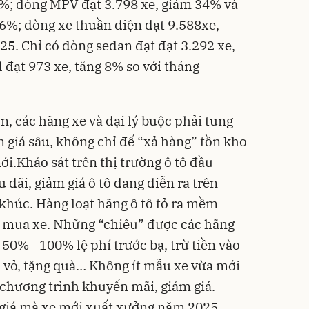
6%; dòng MPV đạt 3.798 xe, giảm 34% và
16%; dòng xe thuần điện đạt 9.588xe,
25. Chỉ có dòng sedan đạt đạt 3.292 xe,
 đạt 973 xe, tăng 8% so với tháng
n, các hãng xe và đại lý buộc phải tung
 giá sâu, không chỉ để “xả hàng” tồn kho
i.Khảo sát trên thị trường ô tô đầu
 đãi, giảm giá ô tô đang diễn ra trên
khúc. Hàng loạt hãng ô tô tỏ ra mềm
 mua xe. Những “chiêu” được các hãng
 50% - 100% lệ phí trước bạ, trừ tiền vào
n vỏ, tặng quà… Không ít mẫu xe vừa mới
 chương trình khuyến mãi, giảm giá.
 giá mà xe mới xuất xưởng năm 2025