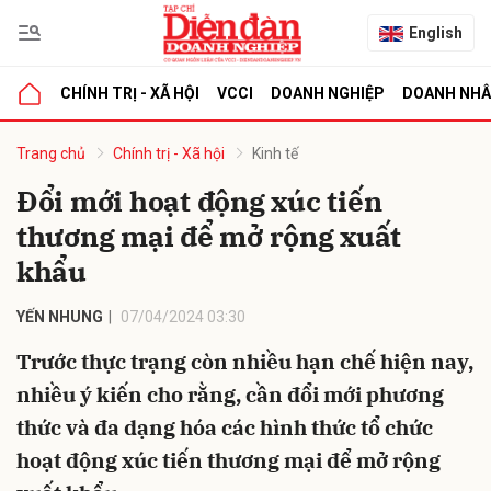
English
CHÍNH TRỊ - XÃ HỘI
VCCI
DOANH NGHIỆP
DOANH NH
bình luận
Trang chủ
Chính trị - Xã hội
Kinh tế
Đổi mới hoạt động xúc tiến
thương mại để mở rộng xuất
khẩu
YẾN NHUNG
07/04/2024 03:30
Trước thực trạng còn nhiều hạn chế hiện nay,
Hủy
G
nhiều ý kiến cho rằng, cần đổi mới phương
thức và đa dạng hóa các hình thức tổ chức
hoạt động xúc tiến thương mại để mở rộng