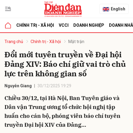
English
CHÍNH TRỊ - XÃ HỘI
VCCI
DOANH NGHIỆP
DOANH NH
bình luận
Trang chủ
Chính trị - Xã hội
Mặt trận
Đổi mới tuyên truyền về Đại hội
Đảng XIV: Báo chí giữ vai trò chủ
lực trên không gian số
Nguyễn Giang
30/12/2025 19:29
Chiều 30/12, tại Hà Nội, Ban Tuyên giáo và
Hủy
G
Dân vận Trung ương tổ chức hội nghị tập
huấn cho cán bộ, phóng viên báo chí tuyên
truyền Đại hội XIV của Đảng…