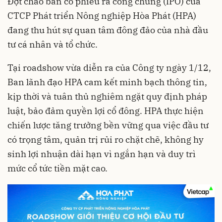
Đợt chào bán cổ phiếu ra công chúng (IPO) của
CTCP Phát triển Nông nghiệp Hòa Phát (HPA)
đang thu hút sự quan tâm đông đảo của nhà đầu
tư cá nhân và tổ chức.
Tại roadshow vừa diễn ra của Công ty ngày 1/12,
Ban lãnh đạo HPA cam kết minh bạch thông tin,
kịp thời và tuân thủ nghiêm ngặt quy định pháp
luật, bảo đảm quyền lợi cổ đông. HPA thực hiện
chiến lược tăng trưởng bền vững qua việc đầu tư
có trọng tâm, quản trị rủi ro chặt chẽ, không hy
sinh lợi nhuận dài hạn vì ngắn hạn và duy trì
mức cổ tức tiền mặt cao.