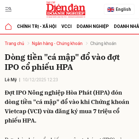
English
CHÍNH TRỊ - XÃ HỘI
VCCI
DOANH NGHIỆP
DOANH NH
bình luận
Trang chủ
Ngân hàng - Chứng khoán
Chứng khoán
Dòng tiền "cá mập" đổ vào đợt
IPO cổ phiếu HPA
Lê Mỹ
10/12/2025 12:23
Đợt IPO Nông nghiệp Hòa Phát (HPA) đón
dòng tiền "cá mập" đổ vào khi Chứng khoán
Hủy
G
Vietcap (VCI) vừa đăng ký mua 7 triệu cổ
phiếu HPA.