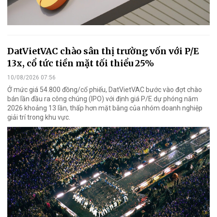
DatVietVAC chào sân thị trường vốn với P/E
13x, cổ tức tiền mặt tối thiểu 25%
10/08/2026 07:56
Ở mức giá 54.800 đồng/cổ phiếu, DatVietVAC bước vào đợt chào
bán lần đầu ra công chúng (IPO) với định giá P/E dự phóng năm
2026 khoảng 13 lần, thấp hơn mặt bằng của nhóm doanh nghiệp
giải trí trong khu vực.