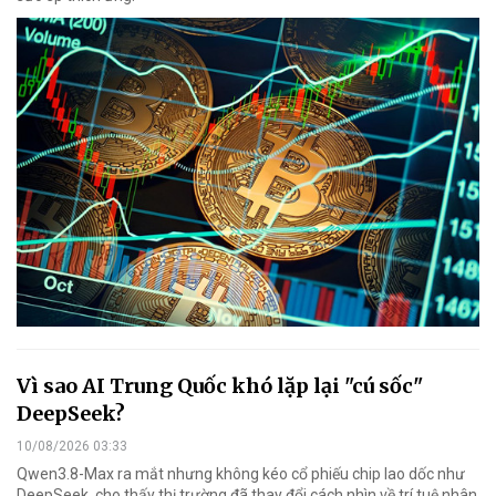
Vì sao AI Trung Quốc khó lặp lại "cú sốc"
DeepSeek?
10/08/2026 03:33
Qwen3.8-Max ra mắt nhưng không kéo cổ phiếu chip lao dốc như
DeepSeek, cho thấy thị trường đã thay đổi cách nhìn về trí tuệ nhân