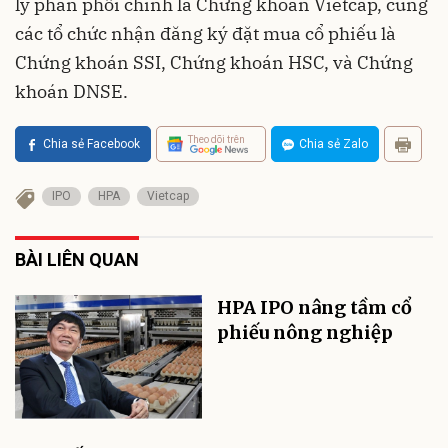
lý phân phối chính là Chứng khoán Vietcap, cùng
các tổ chức nhận đăng ký đặt mua cổ phiếu là
Chứng khoán SSI, Chứng khoán HSC, và Chứng
khoán DNSE.
Theo dõi trên
Chia sẻ Facebook
Chia sẻ Zalo
IPO
HPA
Vietcap
BÀI LIÊN QUAN
HPA IPO nâng tầm cổ
phiếu nông nghiệp