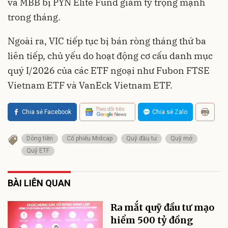
và MBB bị PYN Elite Fund giảm tỷ trọng mạnh
trong tháng.
Ngoài ra, VIC tiếp tục bị bán ròng tháng thứ ba
liên tiếp, chủ yếu do hoạt động cơ cấu danh mục
quý I/2026 của các ETF ngoại như Fubon FTSE
Vietnam ETF và VanEck Vietnam ETF.
Theo dõi trên
Chia sẻ Facebook
Chia sẻ Zalo
Dòng tiền
Cổ phiếu Midcap
Quỹ đầu tư
Quỹ mở
Quỹ ETF
BÀI LIÊN QUAN
Ra mắt quỹ đầu tư mạo
hiểm 500 tỷ đồng