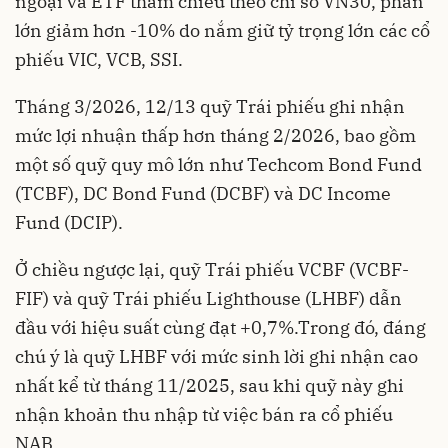
ngoại và ETF tham chiếu theo chỉ số VN30, phần
lớn giảm hơn -10% do nắm giữ tỷ trọng lớn các cổ
phiếu VIC, VCB, SSI.
Tháng 3/2026, 12/13 quỹ Trái phiếu ghi nhận
mức lợi nhuận thấp hơn tháng 2/2026, bao gồm
một số quỹ quy mô lớn như Techcom Bond Fund
(TCBF), DC Bond Fund (DCBF) và DC Income
Fund (DCIP).
Ở chiều ngược lại, quỹ Trái phiếu VCBF (VCBF-
FIF) và quỹ Trái phiếu Lighthouse (LHBF) dẫn
đầu với hiệu suất cùng đạt +0,7%.Trong đó, đáng
chú ý là quỹ LHBF với mức sinh lời ghi nhận cao
nhất kể từ tháng 11/2025, sau khi quỹ này ghi
nhận khoản thu nhập từ việc bán ra cổ phiếu
NAB.