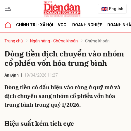
English
CHÍNH TRỊ - XÃ HỘI
VCCI
DOANH NGHIỆP
DOANH NH
bình luận
Trang chủ
Ngân hàng - Chứng khoán
Chứng khoán
Dòng tiền dịch chuyển vào nhóm
cổ phiếu vốn hóa trung bình
An Định
19/04/2026 11:27
Dòng tiền có dấu hiệu vào ròng ở quỹ mở và
dịch chuyển sang nhóm cổ phiếu vốn hóa
Hủy
G
trung bình trong quý I/2026.
Hiệu suất kém tích cực