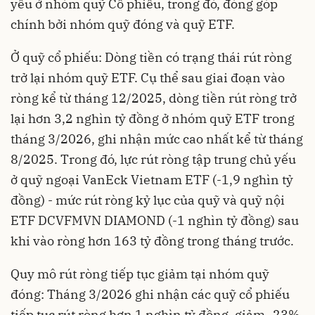
yếu ở nhóm quỹ Cổ phiếu, trong đó, đóng góp
chính bởi nhóm quỹ đóng và quỹ ETF.
Ở quỹ cổ phiếu: Dòng tiền có trạng thái rút ròng
trở lại nhóm quỹ ETF. Cụ thể sau giai đoạn vào
ròng kể từ tháng 12/2025, dòng tiền rút ròng trở
lại hơn 3,2 nghìn tỷ đồng ở nhóm quỹ ETF trong
tháng 3/2026, ghi nhận mức cao nhất kể từ tháng
8/2025. Trong đó, lực rút ròng tập trung chủ yếu
ở quỹ ngoại VanEck Vietnam ETF (-1,9 nghìn tỷ
đồng) - mức rút ròng kỷ lục của quỹ và quỹ nội
ETF DCVFMVN DIAMOND (-1 nghìn tỷ đồng) sau
khi vào ròng hơn 163 tỷ đồng trong tháng trước.
Quy mô rút ròng tiếp tục giảm tại nhóm quỹ
đóng: Tháng 3/2026 ghi nhận các quỹ cổ phiếu
tiếp tục rút ròng hơn 1 nghìn tỷ đồng, giảm -23%