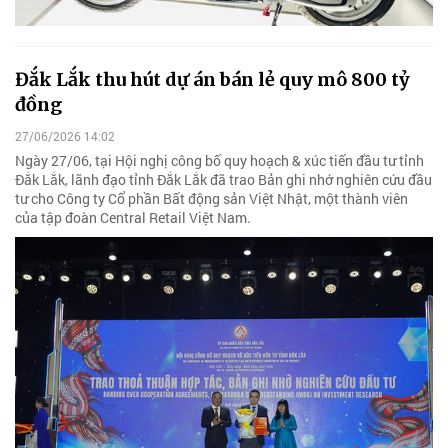
Đắk Lắk thu hút dự án bán lẻ quy mô 800 tỷ
đồng
27/06/2026 14:02
Ngày 27/06, tại Hội nghị công bố quy hoạch & xúc tiến đầu tư tỉnh
Đắk Lắk, lãnh đạo tỉnh Đắk Lắk đã trao Bản ghi nhớ nghiên cứu đầu
tư cho Công ty Cổ phần Bất động sản Việt Nhật, một thành viên
của tập đoàn Central Retail Việt Nam.