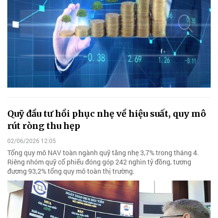
Quỹ đầu tư hồi phục nhẹ về hiệu suất, quy mô
rút ròng thu hẹp
02/06/2026 12:05
Tổng quy mô NAV toàn ngành quỹ tăng nhẹ 3,7% trong tháng 4.
Riêng nhóm quỹ cổ phiếu đóng góp 242 nghìn tỷ đồng, tương
đương 93,2% tổng quy mô toàn thị trường.