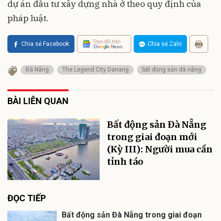
dự án đầu tư xây dựng nhà ở theo quy định của
pháp luật.
Theo dõi trên
Chia sẻ Facebook
Chia sẻ Zalo
Đà Nẵng
The Legend City Danang
bất động sản đà nẵng
BÀI LIÊN QUAN
Bất động sản Đà Nẵng
trong giai đoạn mới
(Kỳ III): Người mua cần
tỉnh táo
ĐỌC TIẾP
Bất động sản Đà Nẵng trong giai đoạn