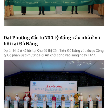
Đạt Phương đầu tư 700 tỷ đồng xây nhà ở xã
hội tại Đà Nẵng
Dự án Nhà ở xã hội tại Khu đô thị Cồn Tiến, Đà Nẵng vừa được Công
ty Cổ phần Đạt Phương Hội An khởi công vào sáng ngày 14/7.