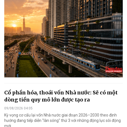
Cổ phần hóa, thoái vốn Nhà nước: Sẽ có một
dòng tiền quy mô lớn được tạo ra
09/08/2026 04:05
Kỳ vọng cơ cấu lại vốn Nhà nước giai đoạn 2026–2030 theo định
hướng đang tiếp diễn "làn sóng" thứ 3 với những động lực sôi động
mới.