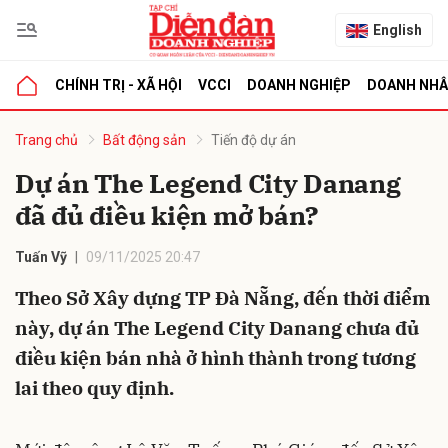
English
CHÍNH TRỊ - XÃ HỘI
VCCI
DOANH NGHIỆP
DOANH NH
bình luận
Trang chủ
Bất động sản
Tiến độ dự án
Dự án The Legend City Danang
đã đủ điều kiện mở bán?
Tuấn Vỹ
09/11/2025 20:47
Theo Sở Xây dựng TP Đà Nẵng, đến thời điểm
này, dự án The Legend City Danang chưa đủ
Hủy
G
điều kiện bán nhà ở hình thành trong tương
lai theo quy định.