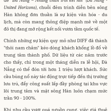
đề
“Đà Nẵng – Những chân trời kết nối” (Da Nang -
United Horizons)
, chuỗi đêm trình diễn bên sông
Hàn không đơn thuần là sự kiện văn hóa - du
lịch, mà còn mang thông điệp mạnh mẽ về một
đô thị đang mở rộng kết nối vươn tầm quốc tế.
Chính những sự kiện quy mô như DIFF đã thành
"thỏi nam châm" kéo dòng khách khổng lồ đổ về
trung tâm thành phố. Dữ liệu từ các năm trước
cho thấy, chỉ trong một tháng diễn ra lễ hội, Đà
Nẵng có thể đón tới hơn 1 triệu lượt khách. Sức
cầu bùng nổ này tác động trực tiếp đến thị trường
lưu trú, đẩy công suất lấp đầy phòng tại khu vực
lõi trung tâm và mặt sông Hàn luôn chạm mức
trần 90 - 100%.
Khi nhu cầu vượt quá nguồn cung, việc giá thuê