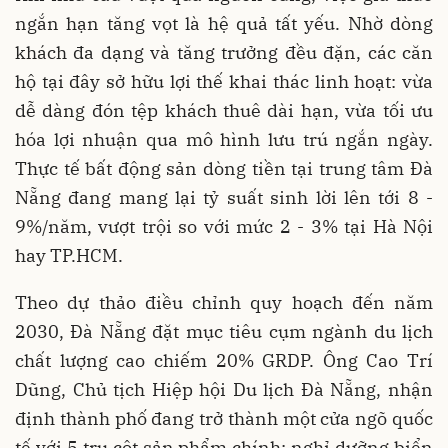
ngắn hạn tăng vọt là hệ quả tất yếu. Nhờ dòng
khách đa dạng và tăng trưởng đều đặn, các căn
hộ tại đây sở hữu lợi thế khai thác linh hoạt: vừa
dễ dàng đón tệp khách thuê dài hạn, vừa tối ưu
hóa lợi nhuận qua mô hình lưu trú ngắn ngày.
Thực tế bất động sản dòng tiền tại trung tâm Đà
Nẵng đang mang lại tỷ suất sinh lời lên tới 8 -
9%/năm, vượt trội so với mức 2 - 3% tại Hà Nội
hay TP.HCM.
Theo dự thảo điều chỉnh quy hoạch đến năm
2030, Đà Nẵng đặt mục tiêu cụm ngành du lịch
chất lượng cao chiếm 20% GRDP. Ông Cao Trí
Dũng, Chủ tịch Hiệp hội Du lịch Đà Nẵng, nhận
định thành phố đang trở thành một cửa ngõ quốc
tế với 5 trụ cột sản phẩm chính: nghỉ dưỡng biển