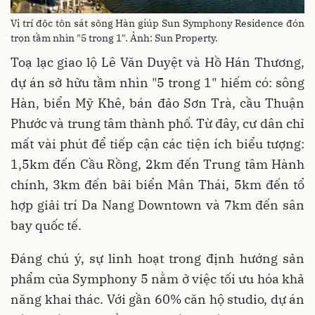
Vị trí độc tôn sát sông Hàn giúp Sun Symphony Residence đón
trọn tầm nhìn "5 trong 1". Ảnh: Sun Property.
Toạ lạc giao lộ Lê Văn Duyệt và Hồ Hán Thương,
dự án sở hữu tầm nhìn "5 trong 1" hiếm có: sông
Hàn, biển Mỹ Khê, bán đảo Sơn Trà, cầu Thuận
Phước và trung tâm thành phố. Từ đây, cư dân chỉ
mất vài phút để tiếp cận các tiện ích biểu tượng:
1,5km đến Cầu Rồng, 2km đến Trung tâm Hành
chính, 3km đến bãi biển Mân Thái, 5km đến tổ
hợp giải trí Da Nang Downtown và 7km đến sân
bay quốc tế.
Đáng chú ý, sự linh hoạt trong định hướng sản
phẩm của Symphony 5 nằm ở việc tối ưu hóa khả
năng khai thác. Với gần 60% căn hộ studio, dự án