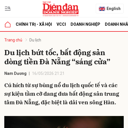
English
CHÍNH TRỊ - XÃ HỘI
VCCI
DOANH NGHIỆP
DOANH NH
bình luận
Trang chủ
Du lịch
Du lịch bứt tốc, bất động sản
dòng tiền Đà Nẵng “sáng cửa”
Nam Dương
16/05/2026 21:21
Cú hích từ sự bùng nổ du lịch quốc tế và các
sự kiện tầm cỡ đang đưa bất động sản trung
Hủy
G
tâm Đà Nẵng, đặc biệt là dải ven sông Hàn.