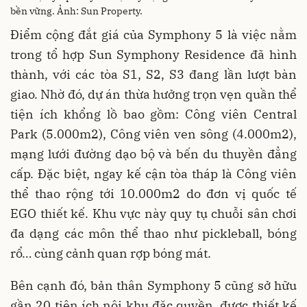
bền vững. Ảnh: Sun Property.
Điểm cộng đắt giá của Symphony 5 là việc nằm
trong tổ hợp Sun Symphony Residence đã hình
thành, với các tòa S1, S2, S3 đang lần lượt bàn
giao. Nhờ đó, dự án thừa hưởng trọn vẹn quần thể
tiện ích khổng lồ bao gồm: Công viên Central
Park (5.000m2), Công viên ven sông (4.000m2),
mạng lưới đường dạo bộ và bến du thuyền đẳng
cấp. Đặc biệt, ngay kế cận tòa tháp là Công viên
thể thao rộng tới 10.000m2 do đơn vị quốc tế
EGO thiết kế. Khu vực này quy tụ chuỗi sân chơi
đa dạng các môn thể thao như pickleball, bóng
rổ… cùng cảnh quan rợp bóng mát.
Bên cạnh đó, bản thân Symphony 5 cũng sở hữu
gần 20 tiện ích nội khu đặc quyền, được thiết kế