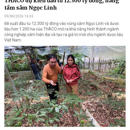
THACO dự kiến đầu tư 12.300 tỷ đồng, nâng
tầm sâm Ngọc Linh
09/08/2026 16:03
Đề xuất đầu tư 12.300 tỷ đồng vào vùng sâm Ngọc Linh và dược
liệu hơn 1.200 ha của THACO mở ra khả năng hình thành ngành
công nghiệp sâm hiện đại và tạo ra giá trị mới cho ngành dược liệu
Việt Nam.