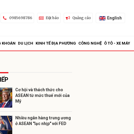
English
0985698786
Đặt báo
Quảng cáo
G KHOÁN
DU LỊCH
KINH TẾ ĐỊA PHƯƠNG
CÔNG NGHỆ
Ô TÔ - XE MÁY
IẾP
Cơ hội và thách thức cho
ASEAN từ mức thuế mới của
ửi
Mỹ
Nhiều ngân hàng trung ương
ở ASEAN "lạc nhịp" với FED