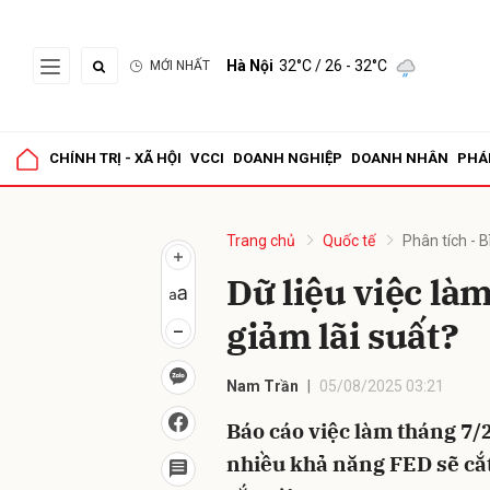
Hà Nội
32°C
/ 26 - 32°C
MỚI NHẤT
Gửi 
CHÍNH TRỊ - XÃ HỘI
VCCI
DOANH NGHIỆP
DOANH NHÂN
PHÁ
Trang chủ
Quốc tế
Phân tích - B
Dữ liệu việc là
giảm lãi suất?
Nam Trần
05/08/2025 03:21
Báo cáo việc làm tháng 7/
nhiều khả năng FED sẽ cắt