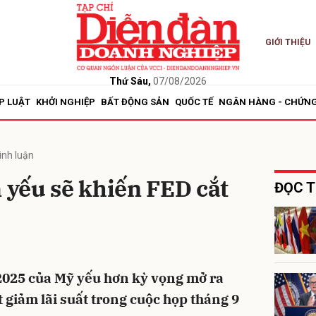
GIỚI THIỆU
bình luận
Thứ Sáu,
07/08/2026
P LUẬT
KHỞI NGHIỆP
BẤT ĐỘNG SẢN
QUỐC TẾ
NGÂN HÀNG - CHỨN
ình luận
m yếu sẽ khiến FED cắt
ĐỌC T
Hủy
G
2025 của Mỹ yếu hơn kỳ vọng mở ra
 giảm lãi suất trong cuộc họp tháng 9