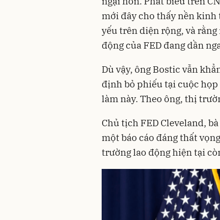
ngại hơn. Phát biểu trên C
mới đây cho thấy nền kinh t
yếu trên diện rộng, và rằng
động của FED đang dần ngan
Dù vậy, ông Bostic vẫn khẳ
định bỏ phiếu tại cuộc họp 
làm này. Theo ông, thị trườ
Chủ tịch FED Cleveland, b
một báo cáo đáng thất vọng
trường lao động hiện tại cò