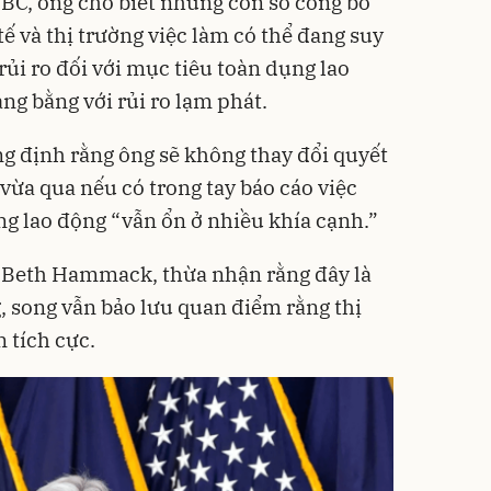
NBC, ông cho biết những con số công bố
ế và thị trường việc làm có thể đang suy
 rủi ro đối với mục tiêu toàn dụng lao
g bằng với rủi ro lạm phát.
ng định rằng ông sẽ không thay đổi quyết
vừa qua nếu có trong tay báo cáo việc
ng lao động “vẫn ổn ở nhiều khía cạnh.”
à Beth Hammack, thừa nhận rằng đây là
, song vẫn bảo lưu quan điểm rằng thị
n tích cực.