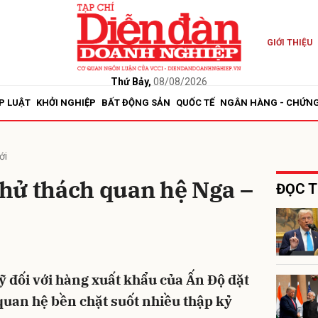
GIỚI THIỆU
bình luận
Thứ Bảy,
08/08/2026
P LUẬT
KHỞI NGHIỆP
BẤT ĐỘNG SẢN
QUỐC TẾ
NGÂN HÀNG - CHỨN
ới
hử thách quan hệ Nga –
ĐỌC T
Hủy
G
 đối với hàng xuất khẩu của Ấn Độ đặt
 quan hệ bền chặt suốt nhiều thập kỷ