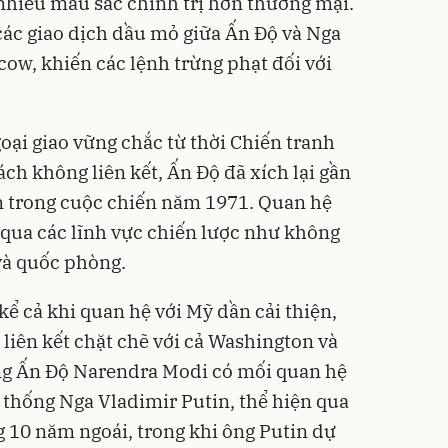
nhiều màu sắc chính trị hơn thương mại.
ác giao dịch dầu mỏ giữa Ấn Độ và Nga
ow, khiến các lệnh trừng phạt đối với
oại giao vững chắc từ thời Chiến tranh
ch không liên kết, Ấn Độ đã xích lại gần
n trong cuộc chiến năm 1971. Quan hệ
qua các lĩnh vực chiến lược như không
và quốc phòng.
ể cả khi quan hệ với Mỹ dần cải thiện,
 liên kết chặt chẽ với cả Washington và
ng Ấn Độ Narendra Modi có mối quan hệ
g thống Nga Vladimir Putin, thể hiện qua
 10 năm ngoái, trong khi ông Putin dự