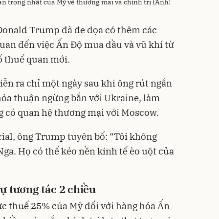
an trọng nhất của Mỹ về thương mại và chính trị (Ảnh:
Donald Trump đã đe dọa có thêm các
quan đến việc Ấn Độ mua dầu và vũ khí từ
ố thuế quan mới.
iễn ra chỉ một ngày sau khi ông rút ngắn
hỏa thuận ngừng bắn với Ukraine, làm
ng có quan hệ thương mại với Moscow.
ial, ông Trump tuyên bố: “Tôi không
ga. Họ có thể kéo nền kinh tế èo uột của
ự tương tác 2 chiều
ức thuế 25% của Mỹ đối với hàng hóa Ấn