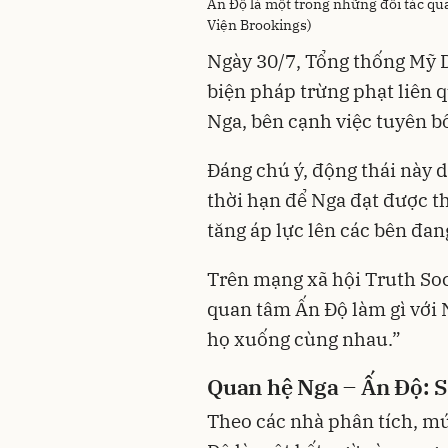
Ấn Độ là một trong những đối tác qu
Viện Brookings)
Ngày 30/7, Tổng thống Mỹ 
biện pháp trừng phạt liên 
Nga, bên cạnh việc tuyên b
Đáng chú ý, động thái này d
thời hạn để Nga đạt được t
tăng áp lực lên các bên đa
Trên mạng xã hội Truth Soc
quan tâm Ấn Độ làm gì với N
họ xuống cùng nhau.”
Quan hệ Nga – Ấn Độ: S
Theo các nhà phân tích, m