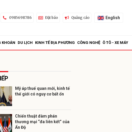
English
0985698786
Đặt báo
Quảng cáo
G KHOÁN
DU LỊCH
KINH TẾ ĐỊA PHƯƠNG
CÔNG NGHỆ
Ô TÔ - XE MÁY
IẾP
Mỹ áp thuế quan mới, kinh tế
thế giới có nguy cơ bất ổn
ửi
Chiến thuật đàm phán
thương mại “đa liên kết” của
Ấn Độ