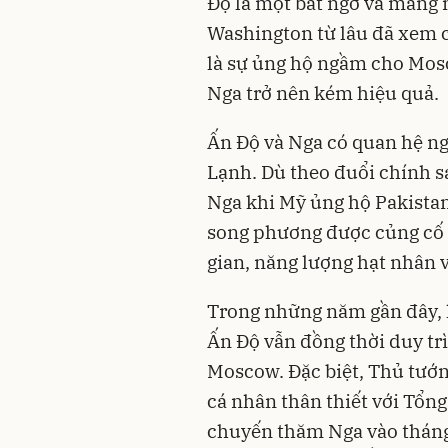
Độ là một bất ngờ và mang 
Washington từ lâu đã xem c
là sự ủng hộ ngầm cho Mosc
Nga trở nên kém hiệu quả.
Ấn Độ và Nga có quan hệ ng
Lạnh. Dù theo đuổi chính sá
Nga khi Mỹ ủng hộ Pakista
song phương được củng cố 
gian, năng lượng hạt nhân 
Trong những năm gần đây, k
Ấn Độ vẫn đồng thời duy trì
Moscow. Đặc biệt, Thủ tướ
cá nhân thân thiết với Tổn
chuyến thăm Nga vào tháng