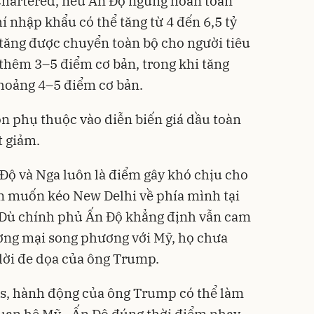
hartered, nếu Ấn Độ ngừng hoàn toàn
í nhập khẩu có thể tăng từ 4 đến 6,5 tỷ
tăng được chuyển toàn bộ cho người tiêu
 thêm 3–5 điểm cơ bản, trong khi tăng
hoảng 4–5 điểm cơ bản.
òn phụ thuộc vào diễn biến giá dầu toàn
t giảm.
 Độ và Nga luôn là điểm gây khó chịu cho
n muốn kéo New Delhi về phía mình tại
 Dù chính phủ Ấn Độ khẳng định vẫn cam
ương mại song phương với Mỹ, họ chưa
 lời đe dọa của ông Trump.
, hành động của ông Trump có thể làm
quan hệ Mỹ - Ấn Độ đúng thời điểm nhạy