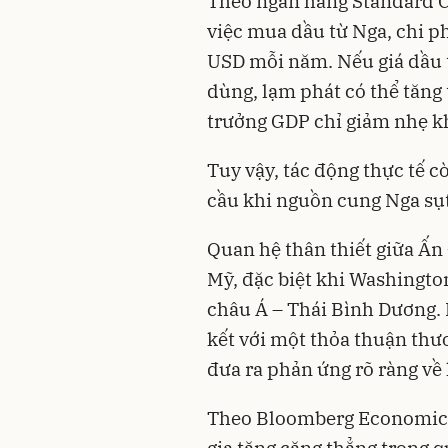
Theo ngân hàng Standard C
việc mua dầu từ Nga, chi ph
USD mỗi năm. Nếu giá dầu 
dùng, lạm phát có thể tăng
trưởng GDP chỉ giảm nhẹ k
Tuy vậy, tác động thực tế c
cầu khi nguồn cung Nga sụ
Quan hệ thân thiết giữa Ấn
Mỹ, đặc biệt khi Washingto
châu Á – Thái Bình Dương.
kết với một thỏa thuận th
đưa ra phản ứng rõ ràng về
Theo Bloomberg Economics
gia tăng căng thẳng trong 