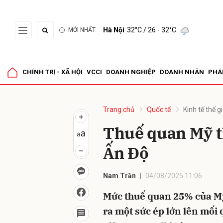
Hà Nội
32°C
/ 26 - 32°C
MỚI NHẤT
Gửi 
CHÍNH TRỊ - XÃ HỘI
VCCI
DOANH NGHIỆP
DOANH NHÂN
PHÁ
Trang chủ
Quốc tế
Kinh tế thế gi
Thuế quan Mỹ t
Ấn Độ
Nam Trần
04/08/2025 11:06
Mức thuế quan 25% của Mỹ
ra một sức ép lớn lên mối