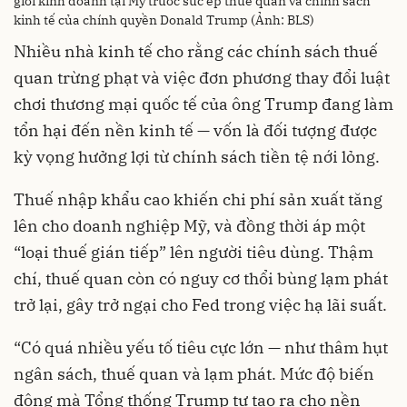
giới kinh doanh tại Mỹ trước sức ép thuế quan và chính sách
kinh tế của chính quyền Donald Trump (Ảnh: BLS)
Nhiều nhà kinh tế cho rằng các chính sách thuế
quan trừng phạt và việc đơn phương thay đổi luật
chơi thương mại quốc tế của ông Trump đang làm
tổn hại đến nền kinh tế — vốn là đối tượng được
kỳ vọng hưởng lợi từ chính sách tiền tệ nới lỏng.
Thuế nhập khẩu cao khiến chi phí sản xuất tăng
lên cho doanh nghiệp Mỹ, và đồng thời áp một
“loại thuế gián tiếp” lên người tiêu dùng. Thậm
chí, thuế quan còn có nguy cơ thổi bùng lạm phát
trở lại, gây trở ngại cho Fed trong việc hạ lãi suất.
“Có quá nhiều yếu tố tiêu cực lớn — như thâm hụt
ngân sách, thuế quan và lạm phát. Mức độ biến
động mà Tổng thống Trump tự tạo ra cho nền