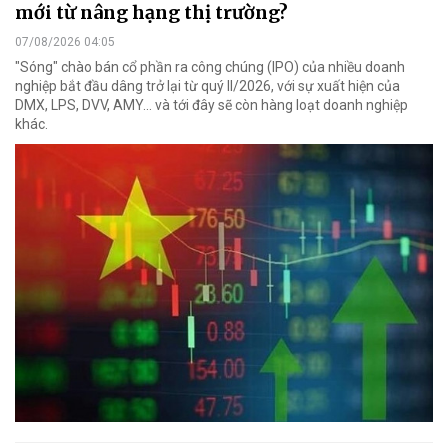
mới từ nâng hạng thị trường?
07/08/2026 04:05
"Sóng" chào bán cổ phần ra công chúng (IPO) của nhiều doanh
nghiệp bắt đầu dâng trở lại từ quý II/2026, với sự xuất hiện của
DMX, LPS, DVV, AMY... và tới đây sẽ còn hàng loạt doanh nghiệp
khác.