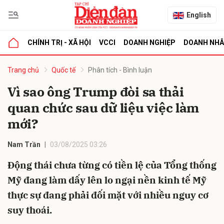
English
CHÍNH TRỊ - XÃ HỘI
VCCI
DOANH NGHIỆP
DOANH NH
bình luận
Trang chủ
Quốc tế
Phân tích - Bình luận
Vì sao ông Trump đòi sa thải
quan chức sau dữ liệu việc làm
mới?
Nam Trần
03/08/2025 03:26
Động thái chưa từng có tiền lệ của Tổng thống
Hủy
G
Mỹ đang làm dấy lên lo ngại nền kinh tế Mỹ
thực sự đang phải đối mặt với nhiều nguy cơ
suy thoái.