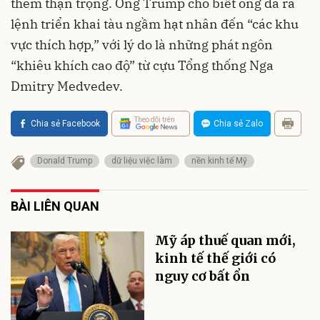
thêm thận trọng. Ông Trump cho biết ông đã ra
lệnh triển khai tàu ngầm hạt nhân đến “các khu
vực thích hợp,” với lý do là những phát ngôn
“khiêu khích cao độ” từ cựu Tổng thống Nga
Dmitry Medvedev.
Theo dõi trên
Chia sẻ Facebook
Chia sẻ Zalo
Donald Trump
dữ liệu việc làm
nền kinh tế Mỹ
BÀI LIÊN QUAN
Mỹ áp thuế quan mới,
kinh tế thế giới có
nguy cơ bất ổn