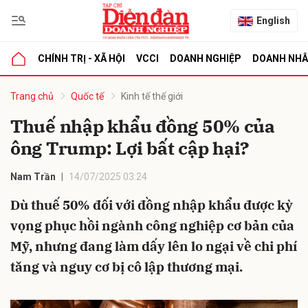
English
CHÍNH TRỊ - XÃ HỘI
VCCI
DOANH NGHIỆP
DOANH NH
bình luận
Trang chủ
Quốc tế
Kinh tế thế giới
Thuế nhập khẩu đồng 50% của
ông Trump: Lợi bất cập hại?
Nam Trần
14/07/2025 03:24
Dù thuế 50% đối với đồng nhập khẩu được kỳ
vọng phục hồi ngành công nghiệp cơ bản của
Hủy
G
Mỹ, nhưng đang làm dấy lên lo ngại về chi phí
tăng và nguy cơ bị cô lập thương mại.