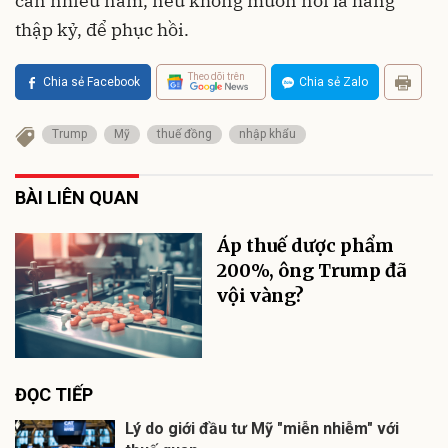
cần nhiều năm, nếu không muốn nói là hàng
thập kỷ, để phục hồi.
Theo dõi trên
Chia sẻ Facebook
Chia sẻ Zalo
Trump
Mỹ
thuế đồng
nhập khẩu
BÀI LIÊN QUAN
Áp thuế dược phẩm
200%, ông Trump đã
vội vàng?
ĐỌC TIẾP
Lý do giới đầu tư Mỹ "miễn nhiễm" với