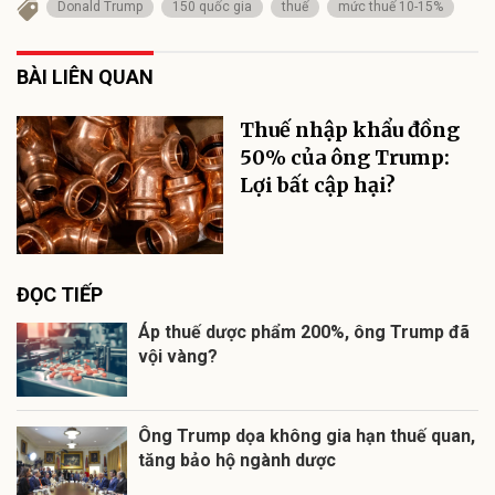
Donald Trump
150 quốc gia
thuế
mức thuế 10-15%
BÀI LIÊN QUAN
Thuế nhập khẩu đồng
50% của ông Trump:
Lợi bất cập hại?
ĐỌC TIẾP
Áp thuế dược phẩm 200%, ông Trump đã
vội vàng?
Ông Trump dọa không gia hạn thuế quan,
tăng bảo hộ ngành dược