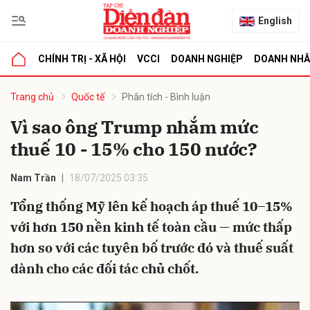
English
CHÍNH TRỊ - XÃ HỘI
VCCI
DOANH NGHIỆP
DOANH NH
bình luận
Trang chủ
Quốc tế
Phân tích - Bình luận
Vì sao ông Trump nhắm mức
thuế 10 - 15% cho 150 nước?
Nam Trần
18/07/2025 03:35
Tổng thống Mỹ lên kế hoạch áp thuế 10–15%
với hơn 150 nền kinh tế toàn cầu — mức thấp
Hủy
G
hơn so với các tuyên bố trước đó và thuế suất
dành cho các đối tác chủ chốt.