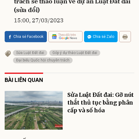
trách sẽ thảo luận về dự án Luật Đất đai
(sửa đổi)
15:00, 27/03/2023
Theo dõi trên
Chia sẻ Facebook
Chia sẻ Zalo
Sửa Luật Đất đai
Góp ý dự thảo Luật Đất đai
Đại biểu Quốc hội chuyên trách
BÀI LIÊN QUAN
Sửa Luật Đất đai: Gỡ nút
thắt thủ tục bằng phân
cấp và số hóa