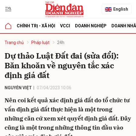
English
CHÍNH TRỊ - XÃ HỘI
VCCI
DOANH NGHIỆP
DOANH NH
bình luận
Trang chủ
Pháp luật
24h
Dự thảo Luật Đất đai (sửa đổi):
Băn khoăn về nguyên tắc xác
định giá đất
NGUYỄN VIỆT
07/04/2023 10:06
Nên coi kết quả xác định giá đất do tổ chức tư
Hủy
G
vấn định giá đất thực hiện là một trong
những căn cứ xem xét quyết định giá đất. Đây
cũng là một trong những thông tin đầu vào