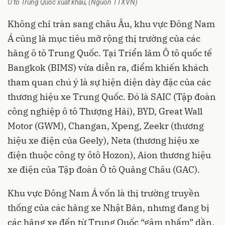
Ô tô Trung Quốc xuất khẩu, (Nguồn TTXVN)
Không chỉ tràn sang châu Âu, khu vực Đông Nam
Á cũng là mục tiêu mở rộng thị trường của các
hãng ô tô Trung Quốc. Tại Triển lãm Ô tô quốc tế
Bangkok (BIMS) vừa diễn ra, điểm khiến khách
tham quan chú ý là sự hiện diện dày đặc của các
thương hiệu xe Trung Quốc. Đó là SAIC (Tập đoàn
công nghiệp ô tô Thượng Hải), BYD, Great Wall
Motor (GWM), Changan, Xpeng, Zeekr (thương
hiệu xe điện của Geely), Neta (thương hiệu xe
điện thuộc công ty ôtô Hozon), Aion thương hiệu
xe điện của Tập đoàn Ô tô Quảng Châu (GAC).
Khu vực Đông Nam Á vốn là thị trường truyền
thống của các hãng xe Nhật Bản, nhưng đang bị
các hãng xe đến từ Trung Quốc “gậm nhấm” dần,