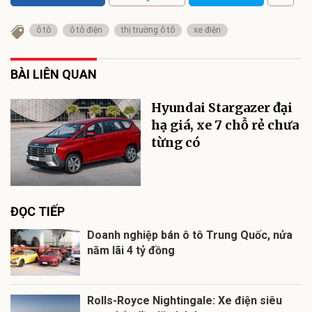
ô tô
ô tô điện
thị trường ô tô
xe điện
BÀI LIÊN QUAN
Hyundai Stargazer đại
hạ giá, xe 7 chỗ rẻ chưa
từng có
ĐỌC TIẾP
Doanh nghiệp bán ô tô Trung Quốc, nửa
năm lãi 4 tỷ đồng
Rolls-Royce Nightingale: Xe điện siêu