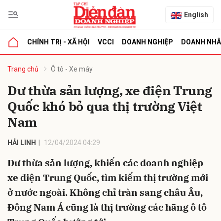
English
CHÍNH TRỊ - XÃ HỘI
VCCI
DOANH NGHIỆP
DOANH NH
bình luận
Trang chủ
Ô tô - Xe máy
Dư thừa sản lượng, xe điện Trung
Quốc khó bỏ qua thị trường Việt
Nam
HẢI LINH
12/04/2024 04:29
Dư thừa sản lượng, khiến các doanh nghiệp
Hủy
G
xe điện Trung Quốc, tìm kiếm thị trường mới
ở nước ngoài. Không chỉ tràn sang châu Âu,
Đông Nam Á cũng là thị trường các hãng ô tô