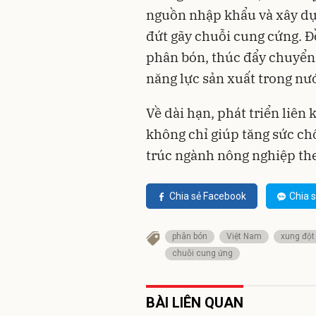
nguồn nhập khẩu và xây dựn
đứt gãy chuỗi cung cứng. Đ
phân bón, thúc đẩy chuyển
năng lực sản xuất trong nướ
Về dài hạn, phát triển liên
không chỉ giúp tăng sức ch
trúc ngành nông nghiệp th
Chia sẻ Facebook
Chia s
phân bón
Việt Nam
xung đột
chuỗi cung ứng
BÀI LIÊN QUAN