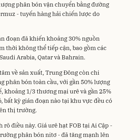
 lượng phân bón vận chuyển bằng đường
ormuz - tuyến hàng hải chiến lược do
gián đoạn đã khiến khoảng 30% nguồn
m thời không thể tiếp cận, bao gồm các
Saudi Arabia, Qatar và Bahrain.
 tâm về sản xuất, Trung Đông còn chi
g phân bón toàn cầu, với gần 50% lượng
ế, khoảng 1/3 thương mại urê và gần 25%
 bất kỳ gián đoạn nào tại khu vực đều có
rên thị trường.
 rõ điều này. Giá urê hạt FOB tại Ai Cập -
 trường phân bón nitơ - đã tăng mạnh lên