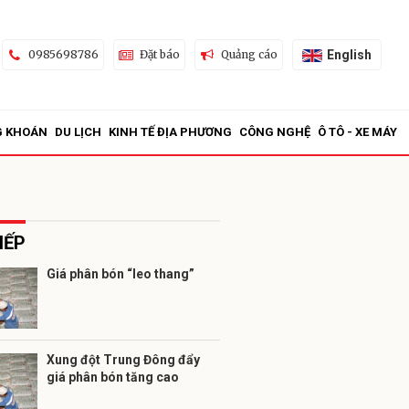
English
0985698786
Đặt báo
Quảng cáo
G KHOÁN
DU LỊCH
KINH TẾ ĐỊA PHƯƠNG
CÔNG NGHỆ
Ô TÔ - XE MÁY
IẾP
Giá phân bón “leo thang”
ửi
Xung đột Trung Đông đẩy
giá phân bón tăng cao