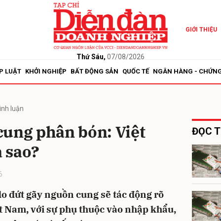
GIỚI THIỆU
bình luận
Thứ Sáu,
07/08/2026
P LUẬT
KHỞI NGHIỆP
BẤT ĐỘNG SẢN
QUỐC TẾ
NGÂN HÀNG - CHỨN
ình luận
cung phân bón: Việt
ĐỌC T
 sao?
Hủy
G
6
o đứt gãy nguồn cung sẽ tác động rõ
t Nam, với sự phụ thuộc vào nhập khẩu,