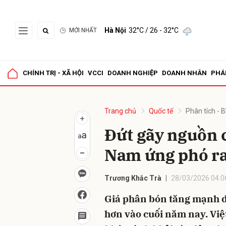
Hà Nội
32°C
/ 26 - 32°C
MỚI NHẤT
Gửi 
CHÍNH TRỊ - XÃ HỘI
VCCI
DOANH NGHIỆP
DOANH NHÂN
PHÁ
Trang chủ
Quốc tế
Phân tích - B
Đứt gãy nguồn 
Nam ứng phó ra
Trương Khắc Trà
28/03/2026 04:0
Giá phân bón tăng mạnh d
hơn vào cuối năm nay. Việ