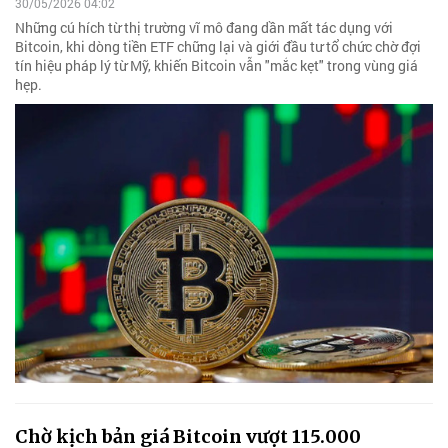
30/05/2026 04:02
Những cú hích từ thị trường vĩ mô đang dần mất tác dụng với
Bitcoin, khi dòng tiền ETF chững lại và giới đầu tư tổ chức chờ đợi
tín hiệu pháp lý từ Mỹ, khiến Bitcoin vẫn "mắc kẹt" trong vùng giá
hẹp.
Chờ kịch bản giá Bitcoin vượt 115.000