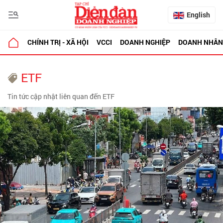
English
CHÍNH TRỊ - XÃ HỘI
VCCI
DOANH NGHIỆP
DOANH NHÂN
ETF
Tin tức cập nhật liên quan đến ETF