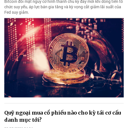
Bitcoin đối mặt nguy cơ hình thành chu kỳ đáy mới khi dòng tiền tổ
chức suy yếu, áp lực bán gia tăng và kỳ vọng cắt giảm lãi suất của
Fed suy giảm.
Quỹ ngoại mua cổ phiếu nào cho kỳ tái cơ cấu
danh mục tới?