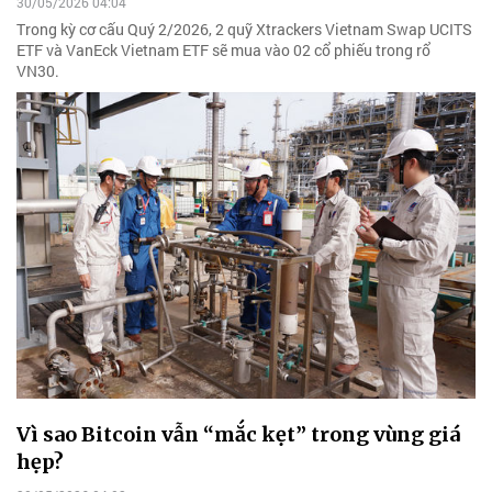
30/05/2026 04:04
Trong kỳ cơ cấu Quý 2/2026, 2 quỹ Xtrackers Vietnam Swap UCITS
ETF và VanEck Vietnam ETF sẽ mua vào 02 cổ phiếu trong rổ
VN30.
Vì sao Bitcoin vẫn “mắc kẹt” trong vùng giá
hẹp?