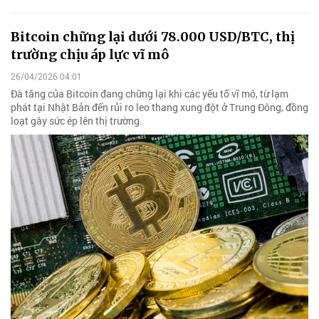
Bitcoin chững lại dưới 78.000 USD/BTC, thị
trường chịu áp lực vĩ mô
26/04/2026 04:01
Đà tăng của Bitcoin đang chững lại khi các yếu tố vĩ mô, từ lạm
phát tại Nhật Bản đến rủi ro leo thang xung đột ở Trung Đông, đồng
loạt gây sức ép lên thị trường.