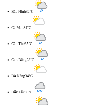
Bắc Ninh
32°C
Cà Mau
34°C
Cần Thơ
35°C
Cao Bẳng
28°C
Đà Nẵng
34°C
Đắk Lắk
30°C