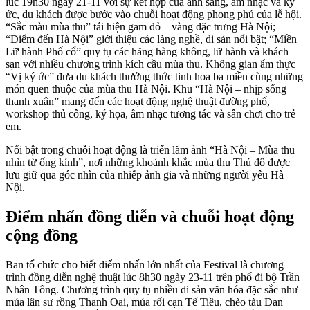
lúc 19h30 ngày 21-11 với sự kết hợp của ánh sáng, âm nhạc và ký
ức, du khách được bước vào chuỗi hoạt động phong phú của lễ hội.
“Sắc màu mùa thu” tái hiện gam đỏ – vàng đặc trưng Hà Nội;
“Điểm đến Hà Nội” giới thiệu các làng nghề, di sản nổi bật; “Miền
Lữ hành Phố cổ” quy tụ các hãng hàng không, lữ hành và khách
sạn với nhiều chương trình kích cầu mùa thu. Không gian ẩm thực
“Vị ký ức” đưa du khách thưởng thức tinh hoa ba miền cùng những
món quen thuộc của mùa thu Hà Nội. Khu “Hà Nội – nhịp sống
thanh xuân” mang đến các hoạt động nghệ thuật đường phố,
workshop thủ công, ký họa, âm nhạc tương tác và sân chơi cho trẻ
em.
Nổi bật trong chuỗi hoạt động là triển lãm ảnh “Hà Nội – Mùa thu
nhìn từ ống kính”, nơi những khoảnh khắc mùa thu Thủ đô được
lưu giữ qua góc nhìn của nhiếp ảnh gia và những người yêu Hà
Nội.
Điểm nhấn đồng diễn và chuỗi hoạt động
cộng đồng
Ban tổ chức cho biết điểm nhấn lớn nhất của Festival là chương
trình đồng diễn nghệ thuật lúc 8h30 ngày 23-11 trên phố đi bộ Trần
Nhân Tông. Chương trình quy tụ nhiều di sản văn hóa đặc sắc như
múa lân sư rồng Thanh Oai, múa rối cạn Tế Tiêu, chèo tàu Đan