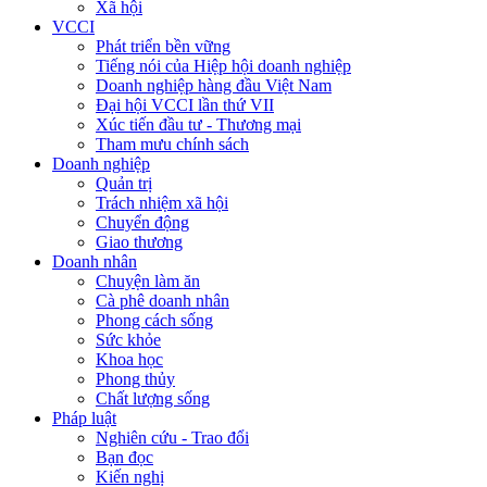
Xã hội
VCCI
Phát triển bền vững
Tiếng nói của Hiệp hội doanh nghiệp
Doanh nghiệp hàng đầu Việt Nam
Đại hội VCCI lần thứ VII
Xúc tiến đầu tư - Thương mại
Tham mưu chính sách
Doanh nghiệp
Quản trị
Trách nhiệm xã hội
Chuyển động
Giao thương
Doanh nhân
Chuyện làm ăn
Cà phê doanh nhân
Phong cách sống
Sức khỏe
Khoa học
Phong thủy
Chất lượng sống
Pháp luật
Nghiên cứu - Trao đổi
Bạn đọc
Kiến nghị