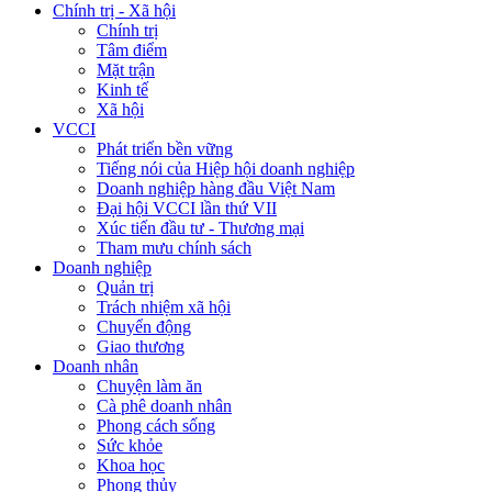
Chính trị - Xã hội
Chính trị
Tâm điểm
Mặt trận
Kinh tế
Xã hội
VCCI
Phát triển bền vững
Tiếng nói của Hiệp hội doanh nghiệp
Doanh nghiệp hàng đầu Việt Nam
Đại hội VCCI lần thứ VII
Xúc tiến đầu tư - Thương mại
Tham mưu chính sách
Doanh nghiệp
Quản trị
Trách nhiệm xã hội
Chuyển động
Giao thương
Doanh nhân
Chuyện làm ăn
Cà phê doanh nhân
Phong cách sống
Sức khỏe
Khoa học
Phong thủy