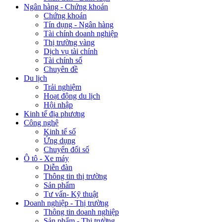
Ngân hàng - Chứng khoán
Chứng khoán
Tín dụng - Ngân hàng
Tài chính doanh nghiệp
Thị trường vàng
Dịch vụ tài chính
Tài chính số
Chuyên đề
Du lịch
Trải nghiệm
Hoạt động du lịch
Hội nhập
Kinh tế địa phương
Công nghệ
Kinh tế số
Ứng dụng
Chuyển đổi số
Ô tô - Xe máy
Diễn đàn
Thông tin thị trường
Sản phẩm
Tư vấn- Kỹ thuật
Doanh nghiệp - Thị trường
Thông tin doanh nghiệp
Sản phẩm - Thị trường