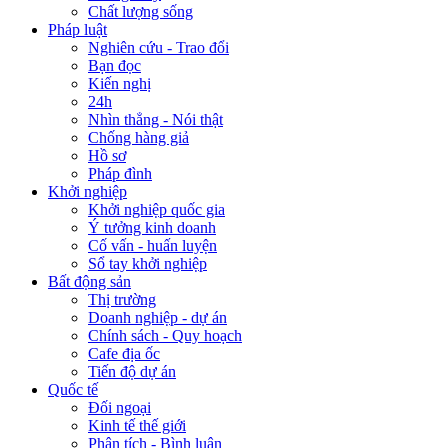
Chất lượng sống
Pháp luật
Nghiên cứu - Trao đổi
Bạn đọc
Kiến nghị
24h
Nhìn thẳng - Nói thật
Chống hàng giả
Hồ sơ
Pháp đình
Khởi nghiệp
Khởi nghiệp quốc gia
Ý tưởng kinh doanh
Cố vấn - huấn luyện
Sổ tay khởi nghiệp
Bất động sản
Thị trường
Doanh nghiệp - dự án
Chính sách - Quy hoạch
Cafe địa ốc
Tiến độ dự án
Quốc tế
Đối ngoại
Kinh tế thế giới
Phân tích - Bình luận