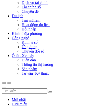
Dịch vụ tài chính
Tài chính số
Chuyên đề
Du lịch
Trải nghiệm
Hoạt động du lịch
Hội nhập
Kinh tế địa phương
Công nghệ
Kinh tế số
Ứng dụng
Chuyển đổi số
Ô tô - Xe máy
Diễn đàn
Thông tin thị trường
Sản phẩm
Tư vấn- Kỹ thuật
Mới nhất
Giới thiệu