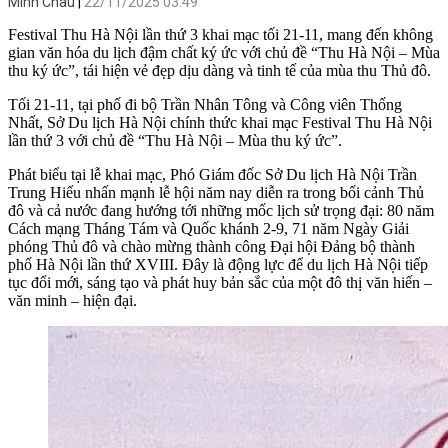
Minh Châu
22/11/2025 03:49
Festival Thu Hà Nội lần thứ 3 khai mạc tối 21-11, mang đến không
gian văn hóa du lịch đậm chất ký ức với chủ đề “Thu Hà Nội – Mùa
thu ký ức”, tái hiện vẻ đẹp dịu dàng và tinh tế của mùa thu Thủ đô.
Tối 21-11, tại phố đi bộ Trần Nhân Tông và Công viên Thống
Nhất, Sở Du lịch Hà Nội chính thức khai mạc Festival Thu Hà Nội
lần thứ 3 với chủ đề “Thu Hà Nội – Mùa thu ký ức”.
Phát biểu tại lễ khai mạc, Phó Giám đốc Sở Du lịch Hà Nội Trần
Trung Hiếu nhấn mạnh lễ hội năm nay diễn ra trong bối cảnh Thủ
đô và cả nước đang hướng tới những mốc lịch sử trọng đại: 80 năm
Cách mạng Tháng Tám và Quốc khánh 2-9, 71 năm Ngày Giải
phóng Thủ đô và chào mừng thành công Đại hội Đảng bộ thành
phố Hà Nội lần thứ XVIII. Đây là động lực để du lịch Hà Nội tiếp
tục đổi mới, sáng tạo và phát huy bản sắc của một đô thị văn hiến –
văn minh – hiện đại.