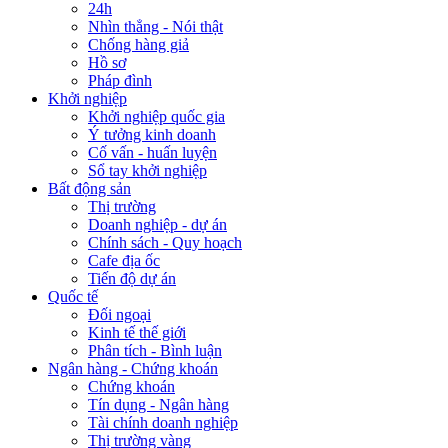
24h
Nhìn thẳng - Nói thật
Chống hàng giả
Hồ sơ
Pháp đình
Khởi nghiệp
Khởi nghiệp quốc gia
Ý tưởng kinh doanh
Cố vấn - huấn luyện
Sổ tay khởi nghiệp
Bất động sản
Thị trường
Doanh nghiệp - dự án
Chính sách - Quy hoạch
Cafe địa ốc
Tiến độ dự án
Quốc tế
Đối ngoại
Kinh tế thế giới
Phân tích - Bình luận
Ngân hàng - Chứng khoán
Chứng khoán
Tín dụng - Ngân hàng
Tài chính doanh nghiệp
Thị trường vàng