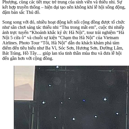
Phượng, cùng các tiết mục trẻ trung của sinh viên và thiếu nhi. Sự
kết hợp truyền thống – hiện đại tạo nên không khí lễ hội sống động,
đậm bản sắc Thủ đô.
Song song với đó, nhiều hoạt động kết nối cộng đồng được tổ chức
như sân chơi sáng tác thiếu nhi “Thu trong mắt em”, cuộc thi nhiếp
ảnh trực tuyến “Khoảnh khắc ký ức Hà Nội”, tour trải nghiệm “Hà
Nội 5 cửa ô” và chuỗi sự kiện “Chạm thu Hà Nội” của Vietnam
Airlines. Photo Tour “Tôi, Hà Nội” dẫn du khách khám phá tám
điểm đến tiêu biểu như Ba Vì, Sóc Sơn, Hương Sơn, Đường Lâm,
Bát Tràng, Hồ Tây… giúp lan tỏa tinh thần mùa thu và đưa lễ hội
đến gần hơn với cộng đồng.