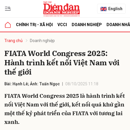
English
CHÍNH TRỊ - XÃ HỘI
VCCI
DOANH NGHIỆP
DOANH NH
bình luận
Trang chủ
Doanh nghiệp
FIATA World Congress 2025:
Hành trình kết nối Việt Nam với
thế giới
Bài: Hạnh Lê; Ảnh: Tuấn Ngọc
08/10/2025 11:18
FIATA World Congress 2025 là hành trình kết
Hủy
G
nối Việt Nam với thế giới, kết nối quá khứ gần
một thế kỷ phát triển của FIATA với tương lai
xanh.