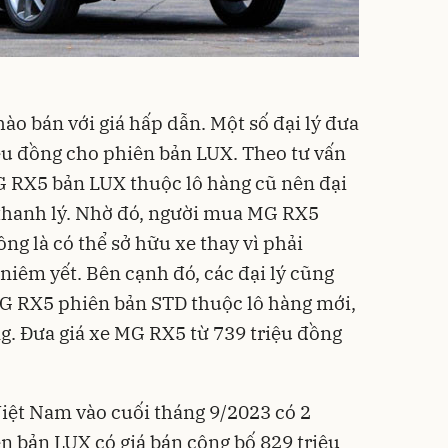
ào bán với giá hấp dẫn. Một số đại lý đưa
iệu đồng cho phiên bản LUX. Theo tư vấn
G RX5 bản LUX thuộc lô hàng cũ nên đại
 thanh lý. Nhờ đó, người mua MG RX5
ồng là có thể sở hữu xe thay vì phải
niêm yết. Bên cạnh đó, các đại lý cũng
G RX5 phiên bản STD thuộc lô hàng mới,
g. Đưa giá xe MG RX5 từ 739 triệu đồng
iệt Nam vào cuối tháng 9/2023 có 2
n bản LUX có giá bán công bố 829 triệu