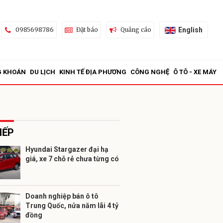
English
0985698786
Đặt báo
Quảng cáo
G KHOÁN
DU LỊCH
KINH TẾ ĐỊA PHƯƠNG
CÔNG NGHỆ
Ô TÔ - XE MÁY
IẾP
Hyundai Stargazer đại hạ
giá, xe 7 chỗ rẻ chưa từng có
ửi
Doanh nghiệp bán ô tô
Trung Quốc, nửa năm lãi 4 tỷ
đồng