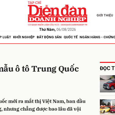
GIỚI THIỆU
bình luận
Thứ Năm,
06/08/2026
P LUẬT
KHỞI NGHIỆP
BẤT ĐỘNG SẢN
QUỐC TẾ
NGÂN HÀNG - CHỨN
mẫu ô tô Trung Quốc
ĐỌC T
Hủy
G
uốc mới ra mắt thị Việt Nam, ban đầu
g, nhưng chẳng được bao lâu đã vội