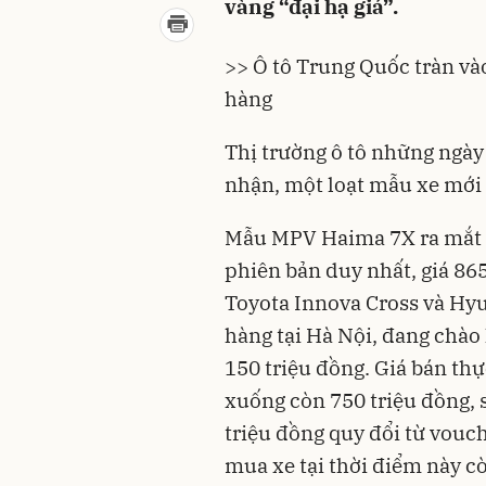
vàng “đại hạ giá”.
>> Ô tô Trung Quốc tràn vào
hàng
Thị trường ô tô
những ngày 
nhận, một loạt mẫu xe mới 
Mẫu MPV Haima 7X ra mắt k
phiên bản duy nhất, giá 865
Toyota Innova Cross và Hyu
hàng tại Hà Nội, đang chào
150 triệu đồng. Giá bán th
xuống còn 750 triệu đồng, s
triệu đồng quy đổi từ vouch
mua xe tại thời điểm này c