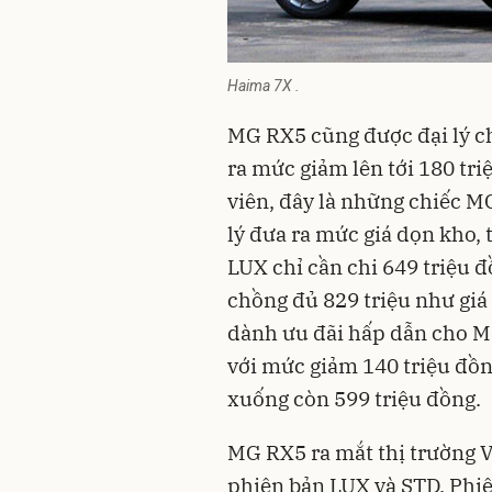
Haima 7X .
MG RX5 cũng được đại lý ch
ra mức giảm lên tới 180 tr
viên, đây là những chiếc M
lý đưa ra mức giá dọn kho,
LUX chỉ cần chi 649 triệu đ
chồng đủ 829 triệu như giá 
dành ưu đãi hấp dẫn cho M
với mức giảm 140 triệu đồn
xuống còn 599 triệu đồng.
MG RX5 ra mắt thị trường V
phiên bản LUX và STD. Phiê