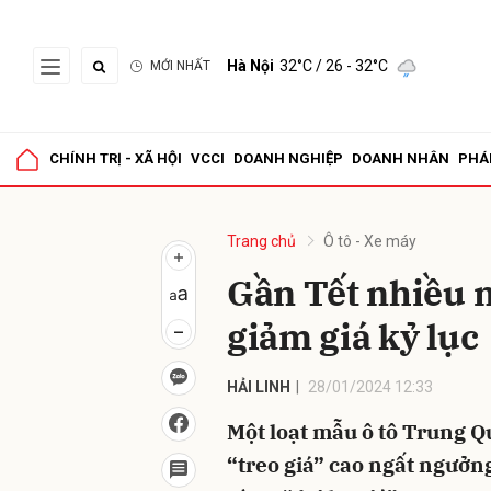
Hà Nội
32°C
/ 26 - 32°C
MỚI NHẤT
Gửi 
CHÍNH TRỊ - XÃ HỘI
VCCI
DOANH NGHIỆP
DOANH NHÂN
PHÁ
Trang chủ
Ô tô - Xe máy
Gần Tết nhiều 
giảm giá kỷ lục
HẢI LINH
28/01/2024 12:33
Một loạt mẫu ô tô Trung Q
“treo giá” cao ngất ngưởn