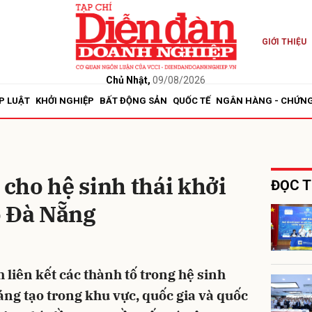
GIỚI THIỆU
bình luận
Chủ Nhật,
09/08/2026
P LUẬT
KHỞI NGHIỆP
BẤT ĐỘNG SẢN
QUỐC TẾ
NGÂN HÀNG - CHỨN
 cho hệ sinh thái khởi
ĐỌC T
o Đà Nẵng
Hủy
G
liên kết các thành tố trong hệ sinh
áng tạo trong khu vực, quốc gia và quốc