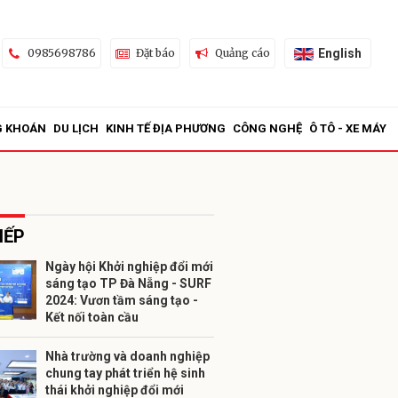
English
0985698786
Đặt báo
Quảng cáo
G KHOÁN
DU LỊCH
KINH TẾ ĐỊA PHƯƠNG
CÔNG NGHỆ
Ô TÔ - XE MÁY
IẾP
Ngày hội Khởi nghiệp đổi mới
sáng tạo TP Đà Nẵng - SURF
ửi
2024: Vươn tầm sáng tạo -
Kết nối toàn cầu
Nhà trường và doanh nghiệp
chung tay phát triển hệ sinh
thái khởi nghiệp đổi mới