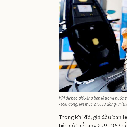
VPI dự báo giá xăng bán lẻ trong nước 
- 658 đồng, lên mức 21.033 đồng/lít (E
Trong khi đó, giá dầu bán 
báo có thể tăng 279 - 363 đ