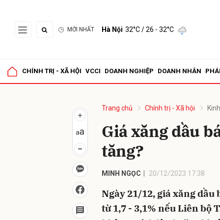
Hà Nội
32°C
/ 26 - 32°C
MỚI NHẤT
Gửi 
CHÍNH TRỊ - XÃ HỘI
VCCI
DOANH NGHIỆP
DOANH NHÂN
PHÁ
Trang chủ
Chính trị - Xã hội
Kinh
Giá xăng dầu bá
tăng?
MINH NGỌC
20/12/2023 17:38
Ngày 21/12, giá xăng dầu 
từ 1,7 - 3,1% nếu Liên bộ