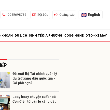
English
0985698786
Đặt báo
Quảng cáo
G KHOÁN
DU LỊCH
KINH TẾ ĐỊA PHƯƠNG
CÔNG NGHỆ
Ô TÔ - XE MÁY
IẾP
Đề xuất Bộ Tài chính quản lý
dự trữ xăng dầu quốc gia -
ửi
Có phù hợp?
Loay hoay chuyện xuất hoá
đơn điện tử bán lẻ xăng dầu