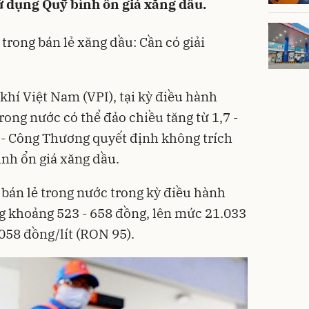
sử dụng Quỹ bình ổn giá xăng dầu.
trong bán lẻ xăng dầu: Cần có giải
khí Việt Nam (VPI), tại kỳ điều hành
trong nước có thể đảo chiều tăng từ 1,7 -
 - Công Thương quyết định không trích
ình ổn giá xăng dầu.
 bán lẻ trong nước trong kỳ điều hành
g khoảng 523 - 658 đồng, lên mức 21.033
058 đồng/lít (RON 95).