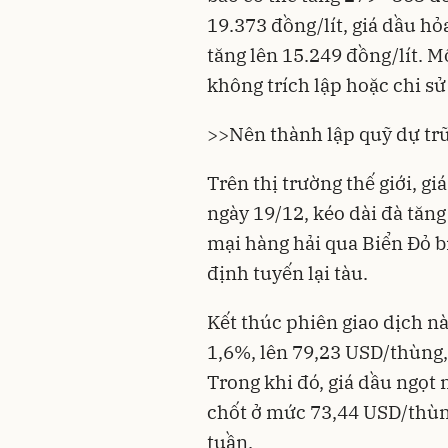
19.373 đồng/lít, giá dầu hỏ
tăng lên 15.249 đồng/lít. M
không trích lập hoặc chi s
>>
Nên thành lập quỹ dự trữ
Trên thị trường thế giới, g
ngày 19/12, kéo dài đà tăng
mại hàng hải qua Biển Đỏ b
định tuyến lại tàu.
Kết thúc phiên giao dịch nà
1,6%, lên 79,23 USD/thùng,
Trong khi đó, giá dầu ngọt
chốt ở mức 73,44 USD/thùn
tuần.