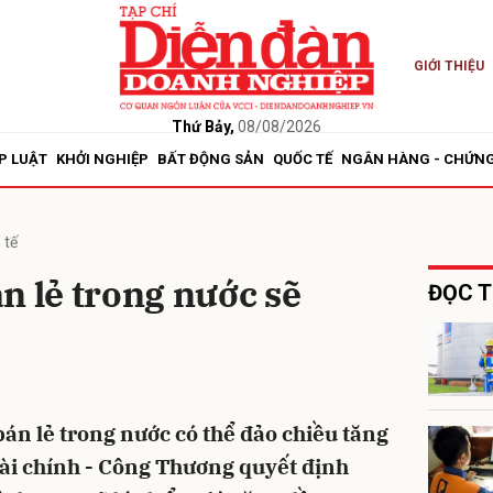
GIỚI THIỆU
bình luận
Thứ Bảy,
08/08/2026
P LUẬT
KHỞI NGHIỆP
BẤT ĐỘNG SẢN
QUỐC TẾ
NGÂN HÀNG - CHỨN
 tế
n lẻ trong nước sẽ
ĐỌC T
Hủy
G
bán lẻ trong nước có thể đảo chiều tăng
 Tài chính - Công Thương quyết định