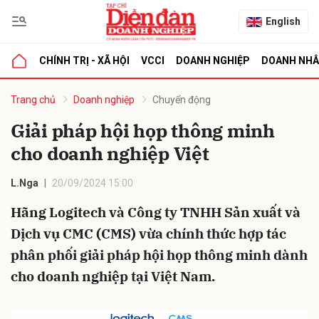
English
CHÍNH TRỊ - XÃ HỘI
VCCI
DOANH NGHIỆP
DOANH NH
bình luận
Trang chủ
Doanh nghiệp
Chuyển động
Giải pháp hội họp thông minh
cho doanh nghiệp Việt
L.Nga
20/09/2024 15:00
Hãng Logitech và Công ty TNHH Sản xuất và
Dịch vụ CMC (CMS) vừa chính thức hợp tác
Hủy
G
phân phối giải pháp hội họp thông minh dành
cho doanh nghiệp tại Việt Nam.