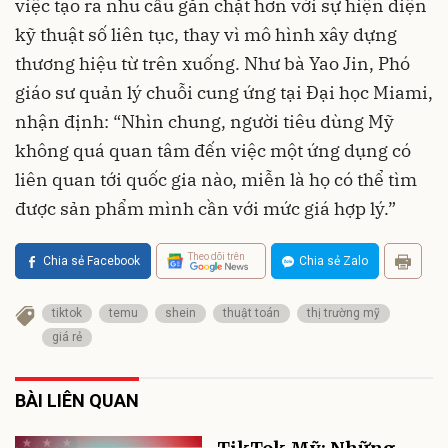
việc tạo ra nhu cầu gắn chặt hơn với sự hiện diện
kỹ thuật số liên tục, thay vì mô hình xây dựng
thương hiệu từ trên xuống. Như bà Yao Jin, Phó
giáo sư quản lý chuỗi cung ứng tại Đại học Miami,
nhận định: “Nhìn chung, người tiêu dùng Mỹ
không quá quan tâm đến việc một ứng dụng có
liên quan tới quốc gia nào, miễn là họ có thể tìm
được sản phẩm mình cần với mức giá hợp lý.”
Theo dõi trên
Chia sẻ Facebook
Chia sẻ Zalo
tiktok
temu
shein
thuật toán
thị trường mỹ
giá rẻ
BÀI LIÊN QUAN