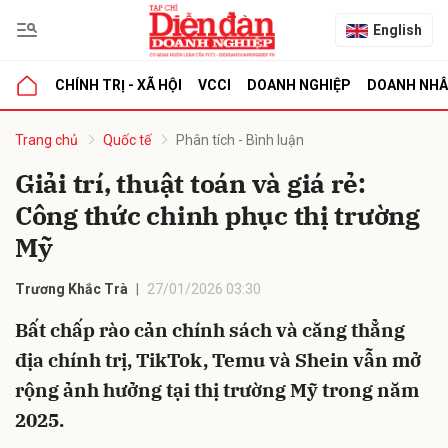
English
CHÍNH TRỊ - XÃ HỘI
VCCI
DOANH NGHIỆP
DOANH NH
bình luận
Trang chủ
Quốc tế
Phân tích - Bình luận
Giải trí, thuật toán và giá rẻ:
Công thức chinh phục thị trường
Mỹ
Trương Khắc Trà
27/01/2026 03:30
Bất chấp rào cản chính sách và căng thẳng
Hủy
G
địa chính trị, TikTok, Temu và Shein vẫn mở
rộng ảnh hưởng tại thị trường Mỹ trong năm
2025.