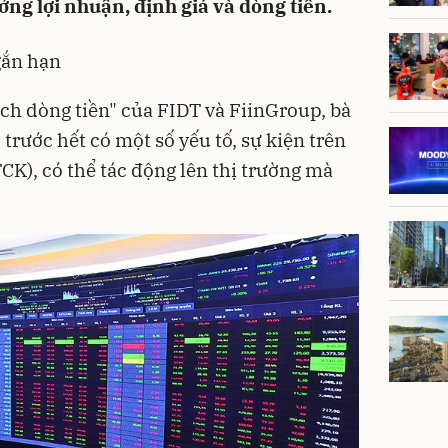
ưởng lợi nhuận, định giá và dòng tiền.
gắn hạn
ạch dòng tiền" của FIDT và FiinGroup, bà
 trước hết có một số yếu tố, sự kiện trên
CK), có thể tác động lên thị trường mà