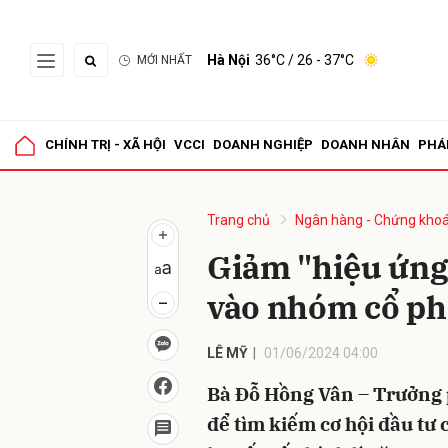
Hà Nội
36°C
/ 26 - 37°C
MỚI NHẤT
Gửi 
CHÍNH TRỊ - XÃ HỘI
VCCI
DOANH NGHIỆP
DOANH NHÂN
PHÁ
Trang chủ
Ngân hàng - Chứng kho
Giảm "hiệu ứng
vào nhóm cổ ph
LÊ MỸ
01/06/2024 04:00
Bà Đỗ Hồng Vân – Trưởng 
để tìm kiếm cơ hội đầu tư