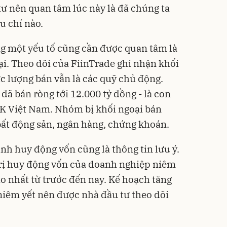
tư nên quan tâm lúc này là đã chúng ta
u chí nào.
ng một yếu tố cũng cần được quan tâm là
i. Theo dõi của FiinTrade ghi nhận khối
ực lượng bán vẫn là các quỹ chủ động.
 đã bán ròng tới 12.000 tỷ đồng - là con
CK Việt Nam. Nhóm bị khối ngoại bán
bất động sản, ngân hàng, chứng khoán.
ành huy động vốn cũng là thông tin lưu ý.
trị huy động vốn của doanh nghiệp niêm
o nhất từ trước đến nay. Kế hoạch tăng
iêm yết nên được nhà đầu tư theo dõi