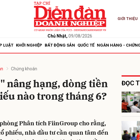
GIỚI THIỆU
bình luận
Chủ Nhật,
09/08/2026
P LUẬT
KHỞI NGHIỆP
BẤT ĐỘNG SẢN
QUỐC TẾ
NGÂN HÀNG - CHỨN
án
Chứng khoán
" nâng hạng, dòng tiền
ĐỌC T
iếu nào trong tháng 6?
Hủy
G
phòng Phân tích FiinGroup cho rằng,
 cổ phiếu, nhà đầu tư cần quan tâm đến