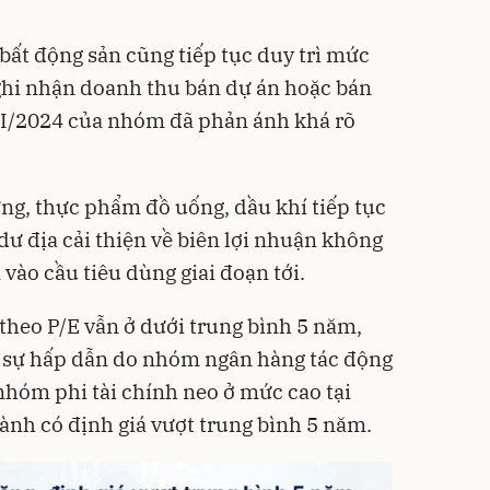
ất động sản cũng tiếp tục duy trì mức
ghi nhận doanh thu bán dự án hoặc bán
ý I/2024 của nhóm đã phản ánh khá rõ
ựng, thực phẩm đồ uống, dầu khí tiếp tục
ư địa cải thiện về biên lợi nhuận không
vào cầu tiêu dùng giai đoạn tới.
theo P/E vẫn ở dưới trung bình 5 năm,
 sự hấp dẫn do nhóm ngân hàng tác động
nhóm phi tài chính neo ở mức cao tại
ành có định giá vượt trung bình 5 năm.