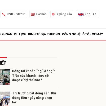
English
0985698786
Đặt báo
Quảng cáo
G KHOÁN
DU LỊCH
KINH TẾ ĐỊA PHƯƠNG
CÔNG NGHỆ
Ô TÔ - XE MÁY
IẾP
Đóng tài khoản “ngủ đông”:
Tiền của khách hàng sẽ
ửi
được xử lý thế nào?
Thị trường bất động sản: Khi
dòng tiền ngày càng chọn
lọc