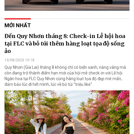
MỚI NHẤT
Đến Quy Nhơn tháng 8: Check-in Lễ hội hoa
tại FLC và bỏ túi thêm hàng loạt tọa độ sống
ảo
10/08/2026 10:18
Quy Nhơn (Gia Lai) tháng 8 không chỉ có biển xanh, nắng vàng mà
còn đang trở thành điểm hẹn mới của hội mê check-in với Lễ hội
Ngàn hoa tại FLC Quy Nhơn cùng hàng loạt tọa độ đẹp mê mẩn,
đảm bảo lúc đi hết mình, lúc về bỏ túi “triệu like”.