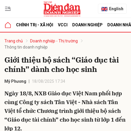
English
CHÍNH TRỊ - XÃ HỘI
VCCI
DOANH NGHIỆP
DOANH NH
bình luận
Trang chủ
Doanh nghiệp - Thị trường
Thông tin doanh nghiệp
Giới thiệu bộ sách “Giáo dục tài
chính” dành cho học sinh
Mỹ Phương
18/08/2025 17:34
Ngày 18/8, NXB Giáo dục Việt Nam phối hợp
Hủy
G
cùng Công ty sách Tân Việt - Nhà sách Tân
Việt tổ chức Chương trình giới thiệu bộ sách
“Giáo dục tài chính” cho học sinh từ lớp 1 đến
lớp 12.