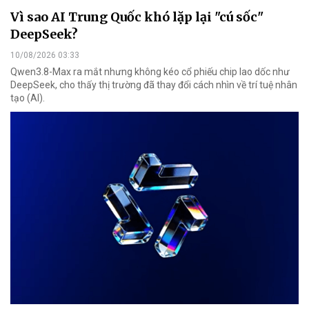
Vì sao AI Trung Quốc khó lặp lại "cú sốc"
DeepSeek?
10/08/2026 03:33
Qwen3.8-Max ra mắt nhưng không kéo cổ phiếu chip lao dốc như
DeepSeek, cho thấy thị trường đã thay đổi cách nhìn về trí tuệ nhân
tạo (AI).