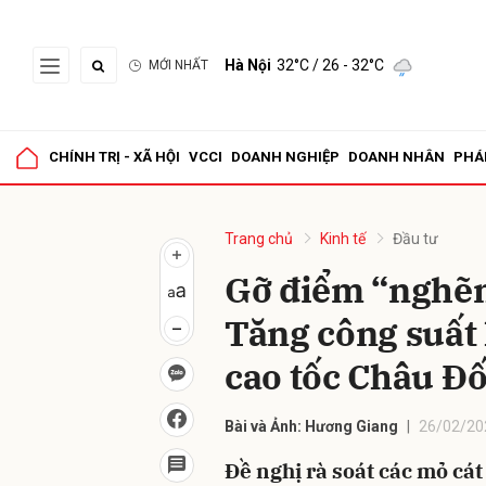
Hà Nội
32°C
/ 26 - 32°C
MỚI NHẤT
Gửi 
CHÍNH TRỊ - XÃ HỘI
VCCI
DOANH NGHIỆP
DOANH NHÂN
PHÁ
Trang chủ
Kinh tế
Đầu tư
Gỡ điểm “nghẽn”
Tăng công suất 
cao tốc Châu Đố
Bài và Ảnh: Hương Giang
26/02/20
Đề nghị rà soát các mỏ cá