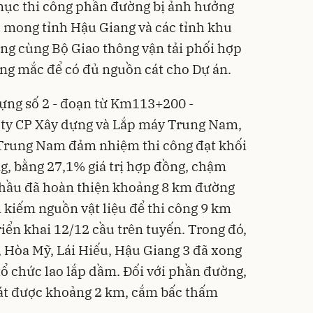
mục thi công phần đường bị ảnh hưởng
u mong tỉnh Hậu Giang và các tỉnh khu
ng cùng Bộ Giao thông vận tải phối hợp
ng mắc để có đủ nguồn cát cho Dự án.
 dựng số 2 - đoạn từ Km113+200 -
ty CP Xây dựng và Lắp máy Trung Nam,
o Trung Nam đảm nhiệm thi công đạt khối
g, bằng 27,1% giá trị hợp đồng, chậm
thầu đã hoàn thiện khoảng 8 km đường
m kiếm nguồn vật liệu để thi công 9 km
riển khai 12/12 cầu trên tuyến. Trong đó,
 Hòa Mỹ, Lái Hiếu, Hậu Giang 3 đã xong
ổ chức lao lắp dầm. Đối với phần đường,
cát được khoảng 2 km, cắm bấc thấm