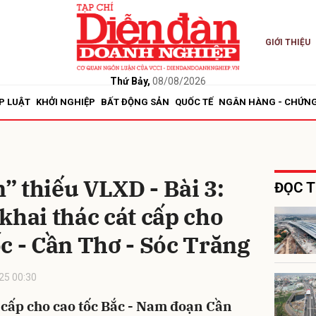
GIỚI THIỆU
bình luận
Thứ Bảy,
08/08/2026
P LUẬT
KHỞI NGHIỆP
BẤT ĐỘNG SẢN
QUỐC TẾ
NGÂN HÀNG - CHỨN
 thiếu VLXD - Bài 3:
ĐỌC T
khai thác cát cấp cho
Hủy
G
c - Cần Thơ - Sóc Trăng
25 00:30
t cấp cho cao tốc Bắc - Nam đoạn Cần