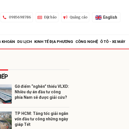
English
0985698786
Đặt báo
Quảng cáo
G KHOÁN
DU LỊCH
KINH TẾ ĐỊA PHƯƠNG
CÔNG NGHỆ
Ô TÔ - XE MÁY
IẾP
Gỡ điểm “nghẽn” thiếu VLXD:
Nhiều dự án đầu tư công
ửi
phía Nam sẽ được giải cứu?
TP HCM: Tăng tốc giải ngân
vốn đầu tư công những ngày
giáp Tết