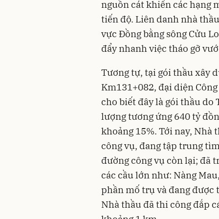
nguồn cát khiến các hạng 
tiến độ. Liên danh nhà thầ
vực Đồng bằng sông Cửu Lo
đẩy nhanh việc tháo gỡ vướ
Tương tự, tại gói thầu xây
Km131+082, đại diện Công 
cho biết đây là gói thầu d
lượng tương ứng 640 tỷ đồn
khoảng 15%. Tới nay, Nhà 
công vụ, đang tập trung tì
đường công vụ còn lại; đã t
các cầu lớn như: Nàng Mau,
phần mố trụ và đang được t
Nhà thầu đã thi công đắp 
khoảng 1 km.