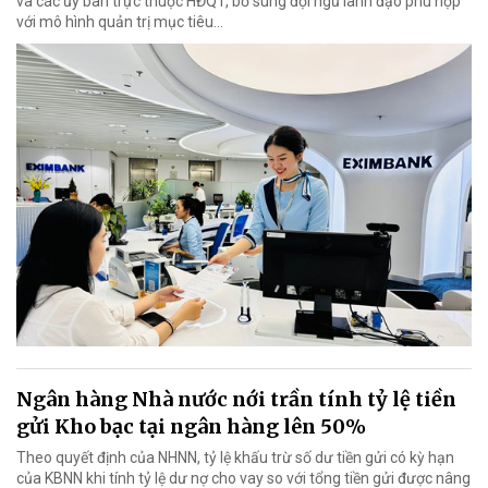
và các ủy ban trực thuộc HĐQT, bổ sung đội ngũ lãnh đạo phù hợp
với mô hình quản trị mục tiêu...
Ngân hàng Nhà nước nới trần tính tỷ lệ tiền
gửi Kho bạc tại ngân hàng lên 50%
Theo quyết định của NHNN, tỷ lệ khấu trừ số dư tiền gửi có kỳ hạn
của KBNN khi tính tỷ lệ dư nợ cho vay so với tổng tiền gửi được nâng