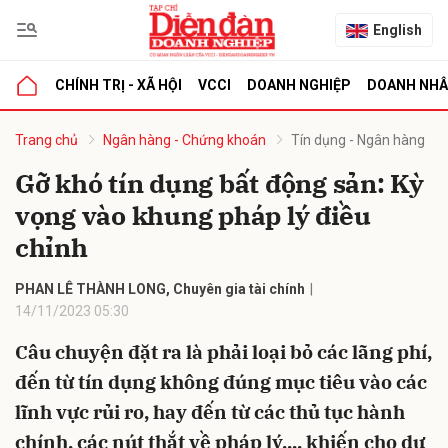
English
CHÍNH TRỊ - XÃ HỘI
VCCI
DOANH NGHIỆP
DOANH NH
bình luận
Trang chủ
Ngân hàng - Chứng khoán
Tín dụng - Ngân hàng
Gỡ khó tín dụng bất động sản: Kỳ
vọng vào khung pháp lý điều
chỉnh
PHAN LÊ THÀNH LONG, Chuyên gia tài chính
14/11/2023 05:30
Hủy
G
Câu chuyện đặt ra là phải loại bỏ các lãng phí,
đến từ tín dụng không đúng mục tiêu vào các
lĩnh vực rủi ro, hay đến từ các thủ tục hành
chính, các nút thắt về pháp lý,... khiến cho dự