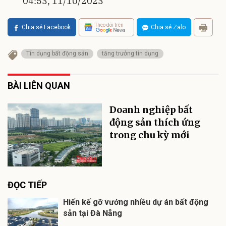
04:53, 11/10/2023
Theo dõi trên
Chia sẻ Facebook
Chia sẻ Zalo
Tín dụng bất động sản
tăng trưởng tín dụng
BÀI LIÊN QUAN
Doanh nghiệp bất
động sản thích ứng
trong chu kỳ mới
ĐỌC TIẾP
Hiến kế gỡ vướng nhiều dự án bất động
sản tại Đà Nẵng