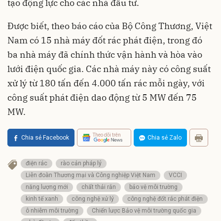
tạo động lực cho các nhà đầu tư.
Được biết, theo báo cáo của Bộ Công Thương, Việt
Nam có 15 nhà máy đốt rác phát điện, trong đó
ba nhà máy đã chính thức vận hành và hòa vào
lưới điện quốc gia. Các nhà máy này có công suất
xử lý từ 180 tấn đến 4.000 tấn rác mỗi ngày, với
công suất phát điện dao động từ 5 MW đến 75
MW.
Theo dõi trên
Chia sẻ Facebook
Chia sẻ Zalo
điện rác
rào cản pháp lý
Liên đoàn Thương mại và Công nghiệp Việt Nam
VCCI
năng lượng mới
chất thải rắn
bảo vệ môi trường
kinh tế xanh
công nghệ xử lý
công nghệ đốt rác phát điện
ô nhiễm môi trường
Chiến lược Bảo vệ môi trường quốc gia