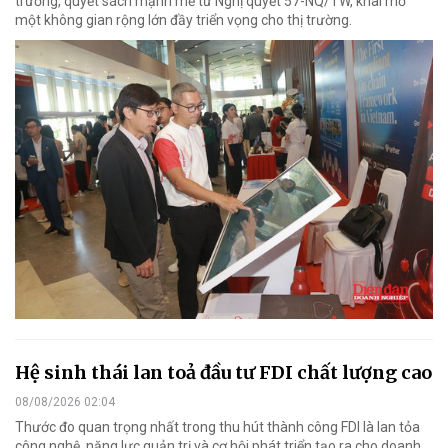
trương, quyết sách mạnh mẽ từ Nghị quyết 57-NQ/TW, khai mở
một không gian rộng lớn đầy triển vọng cho thị trường.
Hệ sinh thái lan toả đầu tư FDI chất lượng cao
08/08/2026 02:04
Thước đo quan trọng nhất trong thu hút thành công FDI là lan tỏa
công nghệ, năng lực quản trị và cơ hội phát triển tạo ra cho doanh