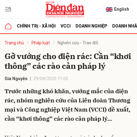
English
CHÍNH TRỊ - XÃ HỘI
VCCI
DOANH NGHIỆP
DOANH NH
bình luận
Trang chủ
Pháp luật
Nghiên cứu - Trao đổi
Gỡ vướng cho điện rác: Cần “khơi
thông” các rào cản pháp lý
Gia Nguyễn
29/04/2025 11:05
Trước những khó khăn, vướng mắc của điện
rác, nhóm nghiên cứu của Liên đoàn Thương
Hủy
G
mại và Công nghiệp Việt Nam (VCCI) đề xuất,
cần “khơi thông” các rào cản pháp lý...