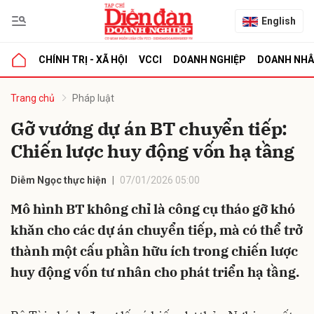
English
CHÍNH TRỊ - XÃ HỘI
VCCI
DOANH NGHIỆP
DOANH NH
bình luận
Trang chủ
Pháp luật
Gỡ vướng dự án BT chuyển tiếp:
Chiến lược huy động vốn hạ tầng
Diễm Ngọc thực hiện
07/01/2026 05:00
Mô hình BT không chỉ là công cụ tháo gỡ khó
khăn cho các dự án chuyển tiếp, mà có thể trở
Hủy
G
thành một cấu phần hữu ích trong chiến lược
huy động vốn tư nhân cho phát triển hạ tầng.