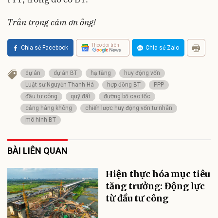
Trân trọng cảm ơn ông!
Theo dõi trên
Chia sẻ Facebook
Chia sẻ Zalo
dự án
dự án BT
hạ tầng
huy động vốn
Luật sư Nguyễn Thanh Hà
hợp đồng BT
PPP
đầu tư công
quỹ đất
đường bộ cao tốc
cảng hàng không
chiến lược huy động vốn tư nhân
mô hình BT
BÀI LIÊN QUAN
Hiện thực hóa mục tiêu
tăng trưởng: Động lực
từ đầu tư công