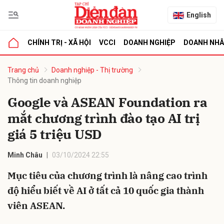
English
CHÍNH TRỊ - XÃ HỘI
VCCI
DOANH NGHIỆP
DOANH NH
bình luận
Trang chủ
Doanh nghiệp - Thị trường
Thông tin doanh nghiệp
Google và ASEAN Foundation ra
mắt chương trình đào tạo AI trị
giá 5 triệu USD
Minh Châu
03/10/2024 22:55
Hủy
G
Mục tiêu của chương trình là nâng cao trình
độ hiểu biết về AI ở tất cả 10 quốc gia thành
viên ASEAN.