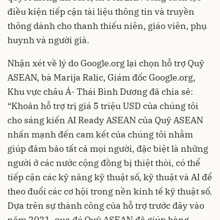
điều kiện tiếp cận tài liệu thông tin và truyền
thông dành cho thanh thiếu niên, giáo viên, phụ
huynh và người già.
Nhận xét về lý do Google.org lại chọn hỗ trợ Quỹ
ASEAN, bà Marija Ralic, Giám đốc Google.org,
Khu vực châu Á- Thái Bình Dương
đã chia sẻ:
“Khoản hỗ trợ trị giá 5 triệu USD của chúng tôi
cho sáng kiến ​​AI Ready ASEAN của Quỹ ASEAN
nhấn mạnh đến cam kết của chúng tôi nhằm
giúp đảm bảo tất cả mọi người, đặc biệt là những
người ở các nước cộng đồng bị thiệt thòi, có thể
tiếp cận các kỹ năng kỹ thuật số, kỹ thuật và AI để
theo đuổi các cơ hội trong nền kinh tế kỹ thuật số.
Dựa trên sự thành công của hỗ trợ trước đây vào
năm 2021, qua đó Quỹ ASEAN đã giúp hàng