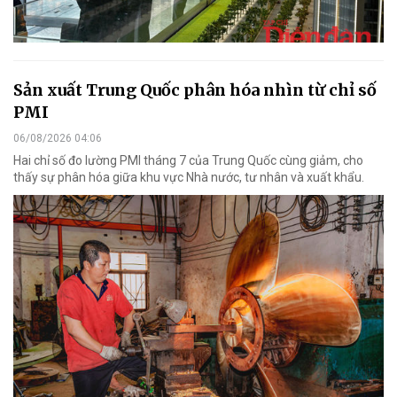
Sản xuất Trung Quốc phân hóa nhìn từ chỉ số
PMI
06/08/2026 04:06
Hai chỉ số đo lường PMI tháng 7 của Trung Quốc cùng giảm, cho
thấy sự phân hóa giữa khu vực Nhà nước, tư nhân và xuất khẩu.